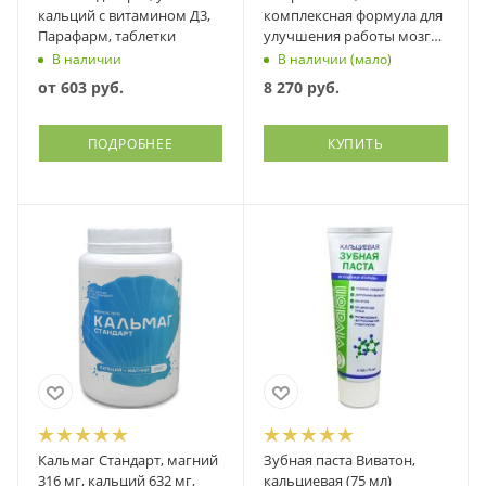
кальций с витамином Д3,
комплексная формула для
Парафарм, таблетки
улучшения работы мозга,
Витамакс (Vitamax), 60
В наличии
В наличии (мало)
капсул
от
603 руб.
8 270
руб.
ПОДРОБНЕЕ
КУПИТЬ
Кальмаг Стандарт, магний
Зубная паста Виватон,
316 мг, кальций 632 мг,
кальциевая (75 мл)