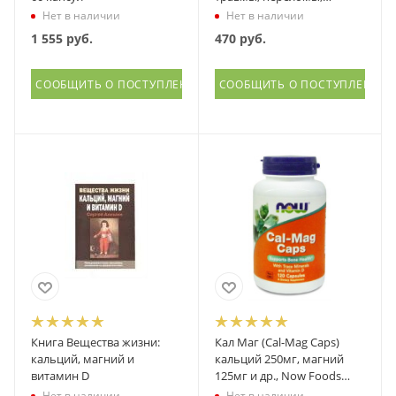
Литораль, 90 таблеток
Нет в наличии
Нет в наличии
1 555
руб.
470
руб.
СООБЩИТЬ О ПОСТУПЛЕНИИ
СООБЩИТЬ О ПОСТУПЛЕНИИ
Книга Вещества жизни:
Кал Маг (Cal-Mag Caps)
кальций, магний и
кальций 250мг, магний
витамин D
125мг и др., Now Foods
(Нау фудс), 120 капсул
Нет в наличии
Нет в наличии