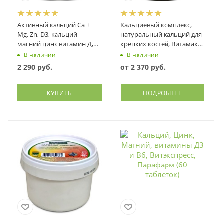
Активный кальций Ca +
Кальциевый комплекс,
Mg, Zn, D3, кальций
натуральный кальций для
магний цинк витамин Д,
крепких костей, Витамакс
Витамакс (Vitamax), 60
(Vitamax)
В наличии
В наличии
капсул
2 290
руб.
от
2 370 руб.
КУПИТЬ
ПОДРОБНЕЕ