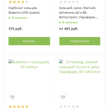
Карбонат кальция,
Кальций, Цинк, Магний,
Виватон (250 грамм)
витамины Д3 и В6,
Витэкспресс, Парафарм,
В наличии
таблетки
В наличии
375
руб.
от
483 руб.
КУПИТЬ
ПОДРОБНЕЕ