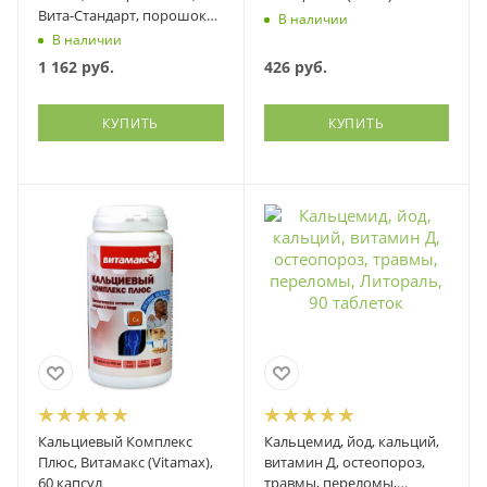
Вита-Стандарт, порошок
В наличии
200 грамм
В наличии
1 162
руб.
426
руб.
КУПИТЬ
КУПИТЬ
Кальциевый Комплекс
Кальцемид, йод, кальций,
Плюс, Витамакс (Vitamax),
витамин Д, остеопороз,
60 капсул
травмы, переломы,