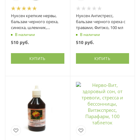
Нуксен крепкие нервы,
Нуксен Антистресс,
бальзам черного ореха,
бальзам черного ореха с
синюха, шлемник,
травами, Фитэко, 100 мл
панцерия и др., Фитэко,
В наличии
В наличии
100 мл
510
руб.
510
руб.
КУПИТЬ
КУПИТЬ