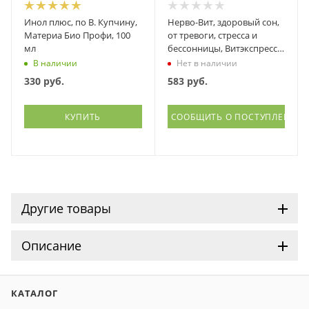
Инол плюс, по В. Купчину,
Нерво-Вит, здоровый сон,
Материа Био Профи, 100
от тревоги, стресса и
мл
бессонницы, Витэкспресс,
Парафарм, 100 таблеток
В наличии
Нет в наличии
330
руб.
583
руб.
КУПИТЬ
СООБЩИТЬ О ПОСТУПЛЕНИИ
Другие товары
Описание
КАТАЛОГ