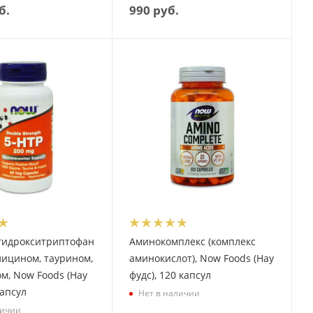
б.
990
руб.
-гидрокситриптофан
Аминокомплекс (комплекс
глицином, таурином,
аминокислот), Now Foods (Нау
м, Now Foods (Нау
фудс), 120 капсул
капсул
Нет в наличии
личии