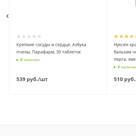
Крепкие сосуды и сердце, Азбука
Нуксен кра
пчелы, Парафарм, 30 таблеток
бальзам че
перга, хме
В наличии
В наличи
539
руб.
/шт
510
руб.