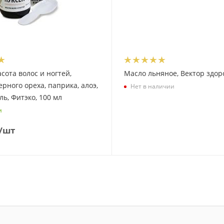
сота волос и ногтей,
Масло льняное, Вектор здор
рного ореха, паприка, алоэ,
Нет в наличии
ль, Фитэко, 100 мл
и
/шт