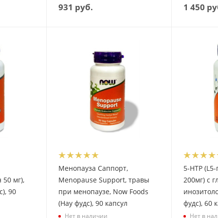
931
руб.
1 450
ру
Менопауза Саппорт,
5-НТР (L5
50 мг),
Menopause Support, травы
200мг) с 
), 90
при менопаузе, Now Foods
инозитоло
(Нау фудс), 90 капсул
фудс), 60 
Нет в наличии
Нет в на