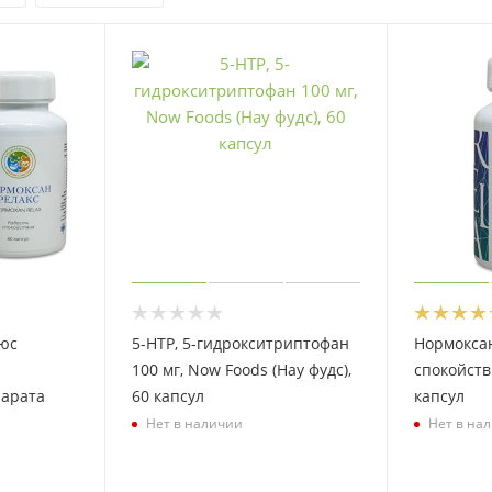
юс
5-НТР, 5-гидрокситриптофан
Нормоксан
100 мг, Now Foods (Нау фудс),
спокойств
парата
60 капсул
капсул
Нет в наличии
Нет в на