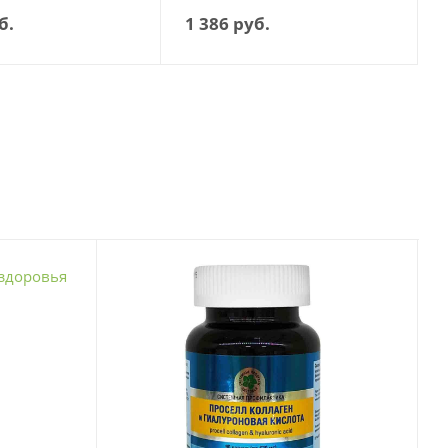
б.
1 386
руб.