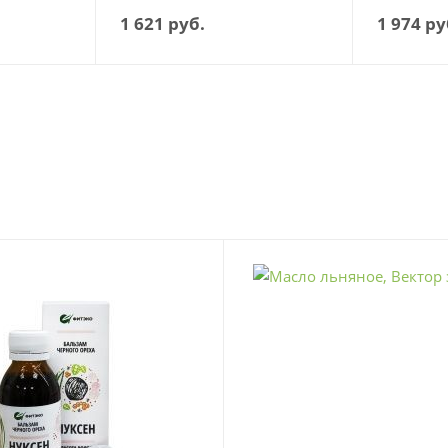
1 621
руб.
1 974
ру