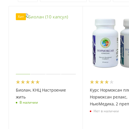
Хит
Биолан, КНЦ Настроение
Курс Нормоксан пл
жить
Нормоксан релакс,
В наличии
НьюМедика, 2 пре
Нет в наличии