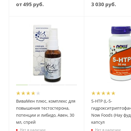
от
495 руб.
3 030
руб.
ВиваМен плюс, комплекс для
5-НТР (L-5-
повышения тестостерона,
гидрокситриптофан 
потенции и либидо, Авен, 30
Now Foods (Нау фудс
мл, спрей
капсул
Нет в наличии
Нет в наличии