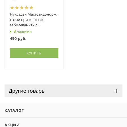
Нуксаден Мастоэндонорм,
свечи при женских
заболеваниях с
гормональной
В наличии
дисфункцией, Фитэко, 10
490
руб.
шт
КУПИТЬ
Другие товары
КАТАЛОГ
АКЦИИ