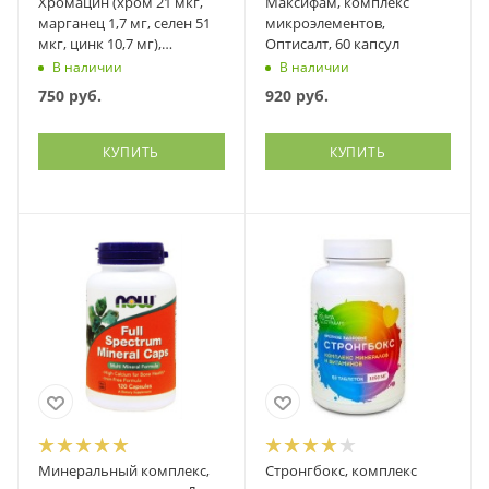
Хромацин (хром 21 мкг,
Максифам, комплекс
марганец 1,7 мг, селен 51
микроэлементов,
мкг, цинк 10,7 мг),
Оптисалт, 60 капсул
Оптисалт, 60 таблеток
В наличии
В наличии
750
руб.
920
руб.
КУПИТЬ
КУПИТЬ
Минеральный комплекс,
Стронгбокс, комплекс