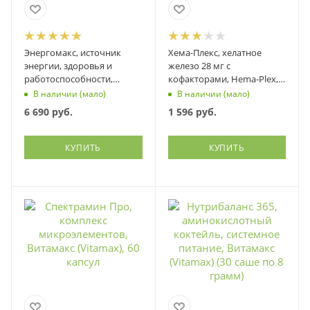
Энергомакс, источник
Хема-Плекс, хелатное
энергии, здоровья и
железо 28 мг с
работоспособности,
кофакторами, Hema-Plex,
Витамакс (Vitamax), 150
Natures Plus (Нейчерс
В наличии (мало)
В наличии (мало)
грамм
плюс), 60 капсул
6 690
руб.
1 596
руб.
КУПИТЬ
КУПИТЬ