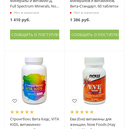
минералы и витамин Д,
минералов и витаминов,
Full Spectrum Minerals, Now
Вита-Стандарт, 60 таблеток
Foods (Нау фудс), 120
Нет в наличии
Нет в наличии
капсул
1 410
руб.
1 386
руб.
СООБЩИТЬ О ПОСТУПЛЕНИИ
СООБЩИТЬ О ПОСТУПЛЕНИИ
Стронгбокс Вита Кидс, VITA
Ева (Eve) витамины для
KIDS, витаминно-
женщин, Now Foods (Нау