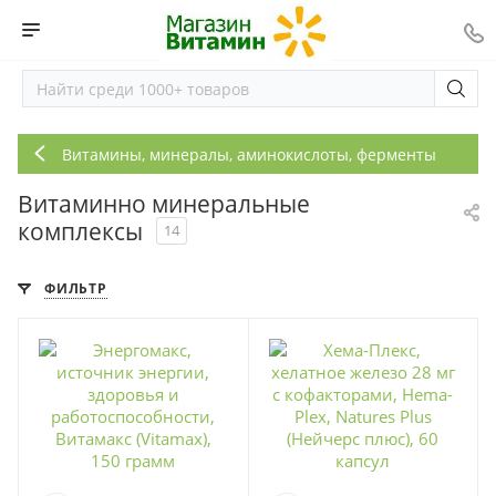
В
итамины, минералы, аминокислоты, ферменты и др. вещества
Витаминно минеральные
комплексы
14
ФИЛЬТР