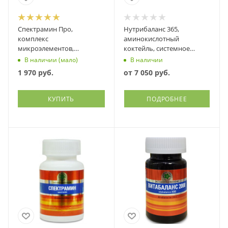
Спектрамин Про,
Нутрибаланс 365,
комплекс
аминокислотный
микроэлементов,
коктейль, системное
Витамакс (Vitamax), 60
питание, Витамакс
В наличии (мало)
В наличии
капсул
(Vitamax)
1 970
руб.
от
7 050 руб.
КУПИТЬ
ПОДРОБНЕЕ