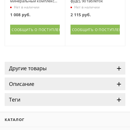
минеральный комплекс
фудс), 90 таблеток
для детей, Вита-Стандарт,
Нет в наличии
Нет в наличии
60 ж/таб
1 008
руб.
2 115
руб.
СООБЩИТЬ О ПОСТУПЛЕНИИ
СООБЩИТЬ О ПОСТУПЛЕНИИ
Другие товары
Описание
Теги
КАТАЛОГ