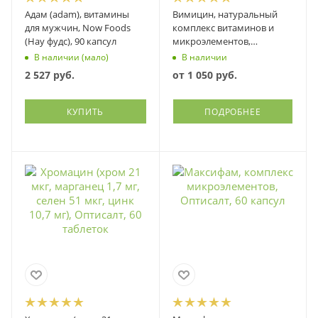
Адам (adam), витамины
Вимицин, натуральный
для мужчин, Now Foods
комплекс витаминов и
(Нау фудс), 90 капсул
микроэлементов,
Оптисалт
В наличии (мало)
В наличии
2 527
руб.
от
1 050 руб.
КУПИТЬ
ПОДРОБНЕЕ