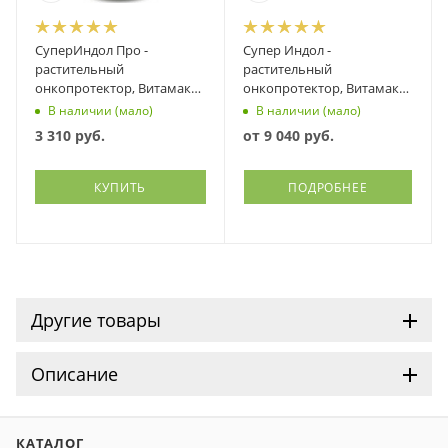
СуперИндол Про -
Супер Индол -
растительный
растительный
онкопротектор, Витамакс
онкопротектор, Витамакс
(Vitamax), 60 капсул
(Vitamax)
В наличии (мало)
В наличии (мало)
3 310
руб.
от
9 040 руб.
КУПИТЬ
ПОДРОБНЕЕ
Другие товары
Описание
КАТАЛОГ