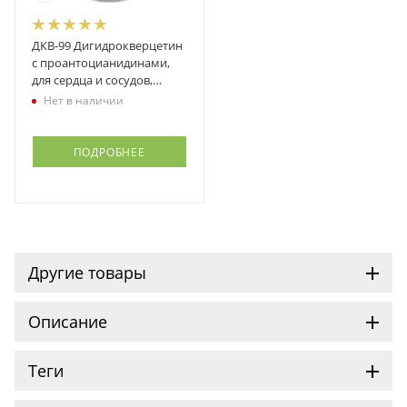
ДКВ-99 Дигидрокверцетин
с проантоцианидинами,
для сердца и сосудов,
Витактив-99
Нет в наличии
ПОДРОБНЕЕ
Другие товары
Описание
Теги