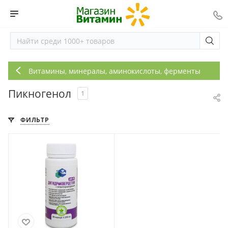
В
итамины, минералы, аминокислоты, ферменты и др. вещества
Пикногенол
1
ФИЛЬТР