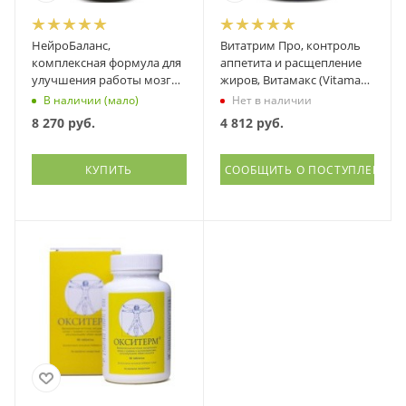
НейроБаланс,
Витатрим Про, контроль
комплексная формула для
аппетита и расщепление
улучшения работы мозга,
жиров, Витамакс (Vitamax),
Витамакс (Vitamax), 60
90 капсул
В наличии (мало)
Нет в наличии
капсул
8 270
руб.
4 812
руб.
КУПИТЬ
СООБЩИТЬ О ПОСТУПЛЕНИИ