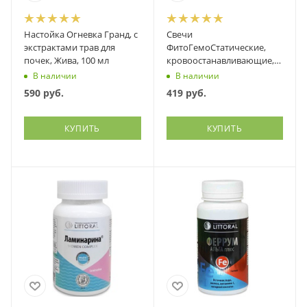
Настойка Огневка Гранд, с
Свечи
экстрактами трав для
ФитоГемоСтатические,
почек, Жива, 100 мл
кровоостанавливающие,
противовоспалительные,
В наличии
В наличии
Материа Био Профи, 10
590
руб.
419
руб.
штук
КУПИТЬ
КУПИТЬ