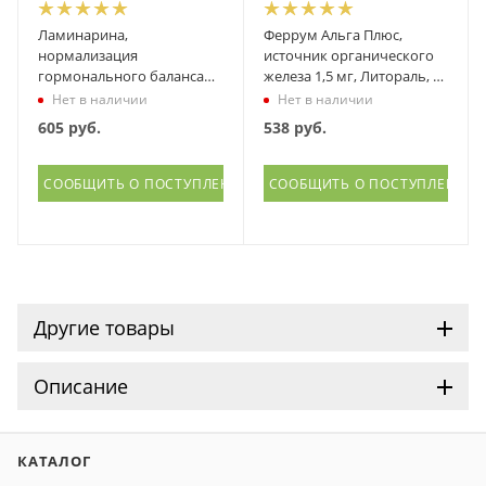
Ламинарина,
Феррум Альга Плюс,
нормализация
источник органического
гормонального баланса
железа 1,5 мг, Литораль, 90
женщины, Литораль, 90
капсул
Нет в наличии
Нет в наличии
капсул
605
руб.
538
руб.
СООБЩИТЬ О ПОСТУПЛЕНИИ
СООБЩИТЬ О ПОСТУПЛЕНИИ
Другие товары
Описание
КАТАЛОГ