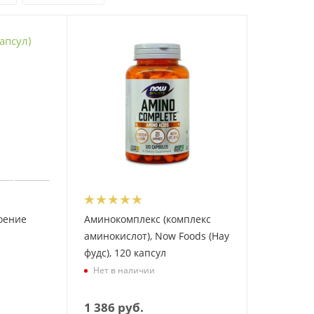
оение
Аминокомплекс (комплекс
аминокислот), Now Foods (Нау
фудс), 120 капсул
Нет в наличии
1 386
руб.