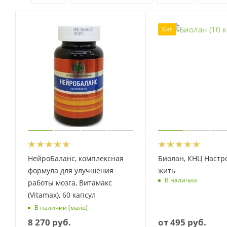
Хит
НейроБаланс, комплексная
Биолан, КНЦ Настр
формула для улучшения
жить
В наличии
работы мозга, Витамакс
(Vitamax), 60 капсул
В наличии (мало)
8 270
руб.
от
495 руб.