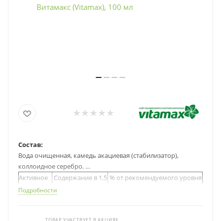
Состав:
Вода очищенная, камедь акациевая (стабилизатор),
коллоидное серебро.
Активное
Содержание в 1,5
% от рекомендуемого уровня
вещество
мл (30 капель)
суточного потребления
Подробности
Витамин
1
70,0
233
D3
ТОВАР УЧАСТВУЕТ В АКЦИЯХ