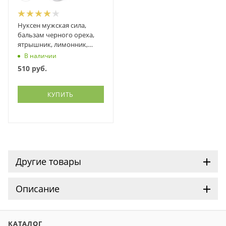
Нуксен мужская сила,
бальзам черного ореха,
ятрышник, лимонник,
копеечник, левзея...,
В наличии
Фитэко, 100 мл
510
руб.
КУПИТЬ
Другие товары
Описание
КАТАЛОГ