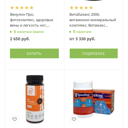
Венулон Про,
Витабаланс 2000,
фитокомпекс, здоровые
витаминно-минеральный
вены и легкость ног,
комплекс, Витамакс
Витамакс (Vitamax), 60
(Vitamax)
В наличии (мало)
В наличии
капсул
2 650
руб.
от
3 330 руб.
КУПИТЬ
ПОДРОБНЕЕ