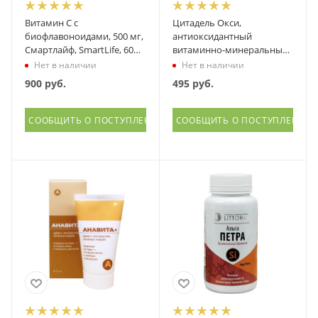
Витамин С с
Цитадель Окси,
биофлавоноидами, 500 мг,
антиоксидантный
Смартлайф, SmartLife, 60
витаминно-минеральный
капсул
комплекс, БФК, 30 капсул
Нет в наличии
Нет в наличии
900
руб.
495
руб.
СООБЩИТЬ О ПОСТУПЛЕНИИ
СООБЩИТЬ О ПОСТУПЛЕНИИ