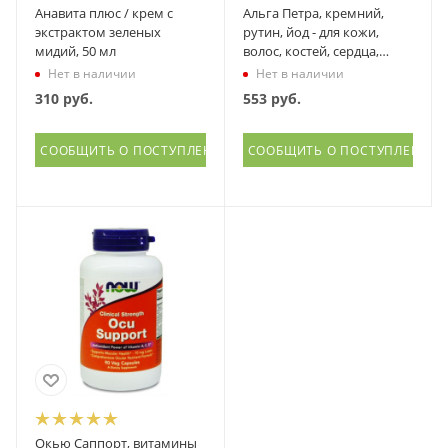
Анавита плюс / крем с
Альга Петра, кремний,
экстрактом зеленых
рутин, йод - для кожи,
мидий, 50 мл
волос, костей, сердца,
Литораль, 120 капсул
Нет в наличии
Нет в наличии
310
руб.
553
руб.
СООБЩИТЬ О ПОСТУПЛЕНИИ
СООБЩИТЬ О ПОСТУПЛЕНИИ
Окью Саппорт, витамины