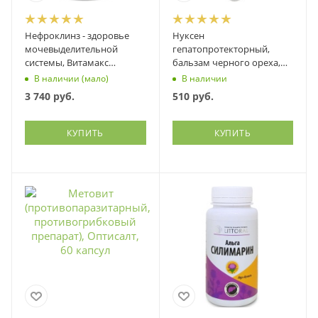
Нефроклинз - здоровье
Нуксен
мочевыделительной
гепатопротекторный,
системы, Витамакс
бальзам черного ореха,
(Vitamax), 60 капсул
шиповник, расторопша,
В наличии (мало)
В наличии
куркума..., Фитэко, 100 мл
3 740
руб.
510
руб.
КУПИТЬ
КУПИТЬ