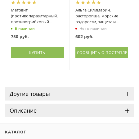
Метовит
Альга Силимарин,
(противопаразитарный,
расторопша, морские
противогрибковый
водоросли, защита и
препарат), Оптисалт, 60
восстановление печени,
В наличии
Нет в наличии
капсул
Литораль, 90 капсул
750
руб.
602
руб.
КУПИТЬ
СООБЩИТЬ О ПОСТУПЛЕНИИ
Другие товары
Описание
КАТАЛОГ