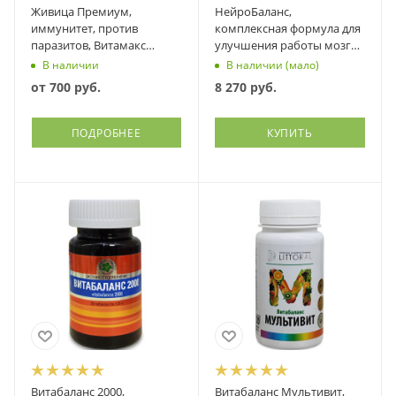
Живица Премиум,
НейроБаланс,
иммунитет, против
комплексная формула для
паразитов, Витамакс
улучшения работы мозга,
(Vitamax)
Витамакс (Vitamax), 60
В наличии
В наличии (мало)
капсул
от
700 руб.
8 270
руб.
ПОДРОБНЕЕ
КУПИТЬ
Витабаланс 2000,
Витабаланс Мультивит,