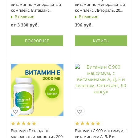
витаминно-минеральный
витаминно-минеральный
комплекс, Витамакс
комплекс, Литораль, 20
(Vitamax)
капсул
В наличии
В наличии
от
3 330 руб.
396
руб.
ПОДРОБНЕЕ
КУПИТЬ
Витамин Е стандарт,
Витамин С 900 максимум, с
молодость и здоровье, 200
витаминами А, Д, Е и