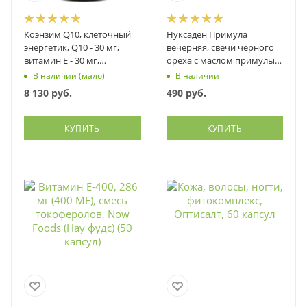
Коэнзим Q10, клеточный
Нуксаден Примула
энергетик, Q10 - 30 мг,
вечерняя, свечи черного
витамин Е - 30 мг,
ореха с маслом примулы
Витамакс (Vitamax), 60
вечерней, арганы и
В наличии (мало)
В наличии
капсул
др.,Фитэко, 10 шт
8 130
руб.
490
руб.
КУПИТЬ
КУПИТЬ