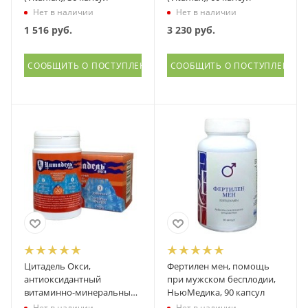
Нет в наличии
Нет в наличии
1 516
руб.
3 230
руб.
СООБЩИТЬ О ПОСТУПЛЕНИИ
СООБЩИТЬ О ПОСТУПЛЕНИИ
Цитадель Окси,
Фертилен мен, помощь
антиоксидантный
при мужском бесплодии,
витаминно-минеральный
НьюМедика, 90 капсул
комплекс, БФК, 30 капсул
Нет в наличии
Нет в наличии