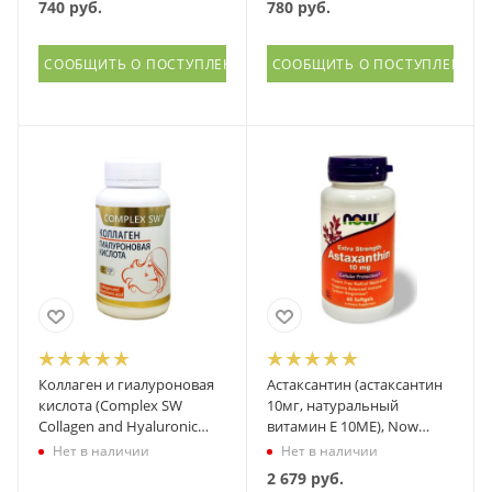
740
руб.
780
руб.
СООБЩИТЬ О ПОСТУПЛЕНИИ
СООБЩИТЬ О ПОСТУПЛЕНИИ
Коллаген и гиалуроновая
Астаксантин (астаксантин
кислота (Complex SW
10мг, натуральный
Collagen and Hyaluronic
витамин Е 10МЕ), Now
Acid), Оптисалт
Foods (Нау фудс), 60 капсул
Нет в наличии
Нет в наличии
2 679
руб.