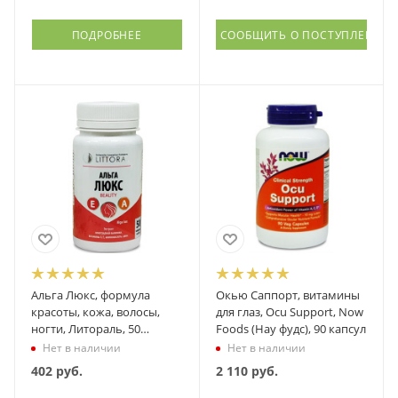
ПОДРОБНЕЕ
СООБЩИТЬ О ПОСТУПЛЕНИИ
Альга Люкс, формула
Окью Саппорт, витамины
красоты, кожа, волосы,
для глаз, Ocu Support, Now
ногти, Литораль, 50
Foods (Нау фудс), 90 капсул
таблеток
Нет в наличии
Нет в наличии
402
руб.
2 110
руб.