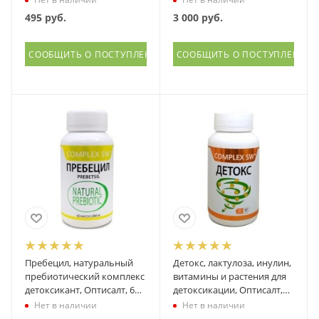
495
руб.
3 000
руб.
СООБЩИТЬ О ПОСТУПЛЕНИИ
СООБЩИТЬ О ПОСТУПЛЕНИИ
Пребецил, натуральный
Детокс, лактулоза, инулин,
пребиотический комплекс
витамины и растения для
детоксикант, Оптисалт, 60
детоксикации, Оптисалт,
капсул
60 капсул
Нет в наличии
Нет в наличии