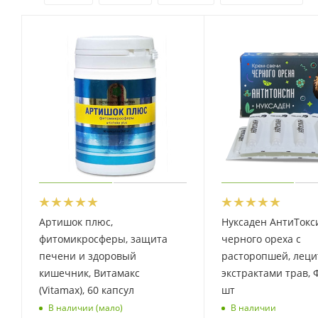
Артишок плюс,
Нуксаден АнтиТокс
фитомикросферы, защита
черного ореха с
печени и здоровый
расторопшей, леци
кишечник, Витамакс
экстрактами трав, Ф
(Vitamax), 60 капсул
шт
В наличии (мало)
В наличии