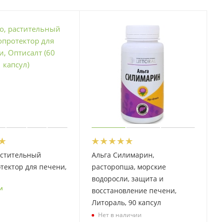
астительный
Альга Силимарин,
тектор для печени,
расторопша, морские
водоросли, защита и
и
восстановление печени,
Литораль, 90 капсул
Нет в наличии