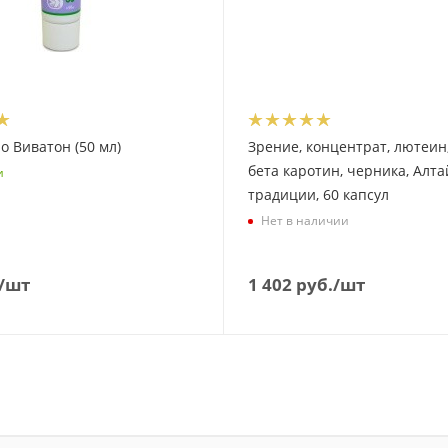
о Виватон (50 мл)
Зрение, концентрат, лютеин
бета каротин, черника, Алта
и
традиции, 60 капсул
Нет в наличии
/шт
1 402
руб.
/шт