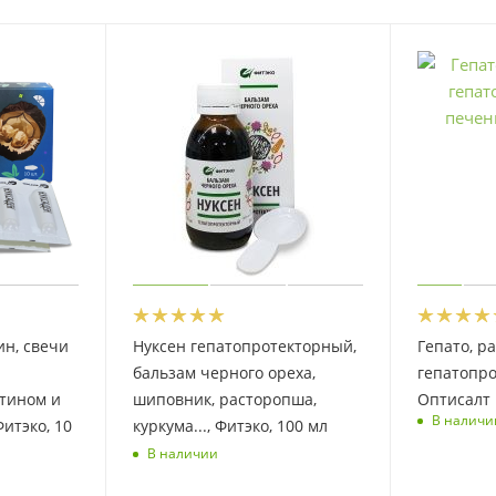
ин, свечи
Нуксен гепатопротекторный,
Гепато, р
бальзам черного ореха,
гепатопро
тином и
шиповник, расторопша,
Оптисалт
В наличи
итэко, 10
куркума..., Фитэко, 100 мл
В наличии