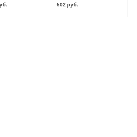
уб.
602
руб.