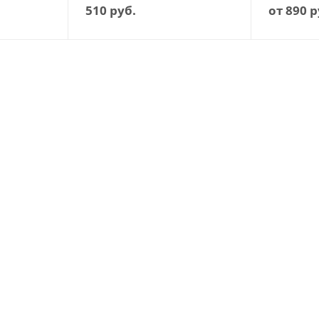
510
руб.
от
890 р