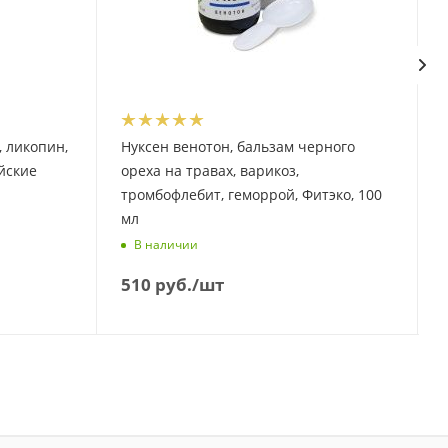
, ликопин,
Нуксен венотон, бальзам черного
йские
ореха на травах, варикоз,
тромбофлебит, геморрой, Фитэко, 100
мл
В наличии
510
руб.
/шт