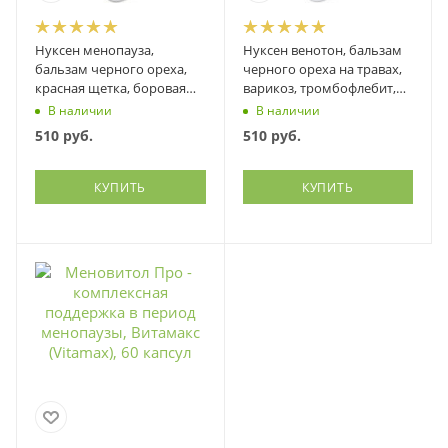
Нуксен менопауза,
Нуксен венотон, бальзам
бальзам черного ореха,
черного ореха на травах,
красная щетка, боровая
варикоз, тромбофлебит,
матка, шлемник...., Фитэко,
геморрой, Фитэко, 100 мл
В наличии
В наличии
100 мл
510
руб.
510
руб.
КУПИТЬ
КУПИТЬ