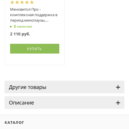
Меновитол Про -
комплексная поддержка в
период менопаузы,
Витамакс (Vitamax), 60
В наличии
капсул
2 110
руб.
КУПИТЬ
Другие товары
Описание
КАТАЛОГ