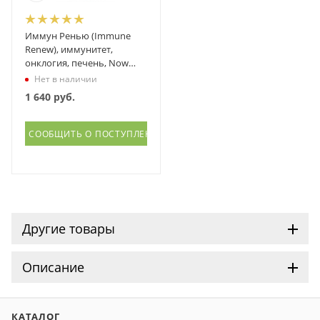
Иммун Ренью (Immune
Renew), иммунитет,
онклогия, печень, Now
Foods (Нау фудс), 90 капсул
Нет в наличии
1 640
руб.
СООБЩИТЬ О ПОСТУПЛЕНИИ
Другие товары
Описание
КАТАЛОГ