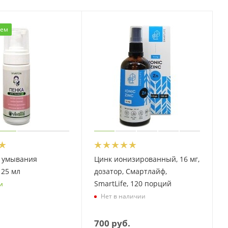
уем
я умывания
Цинк ионизированный, 16 мг,
125 мл
дозатор, Смартлайф,
SmartLife, 120 порций
и
Нет в наличии
700
руб.