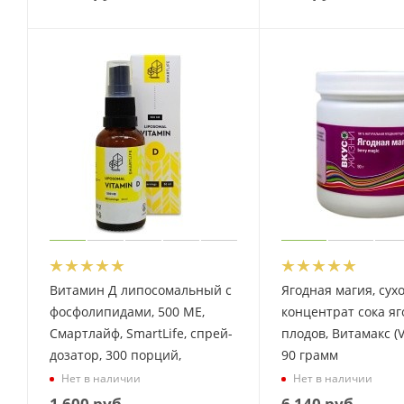
Витамин Д липосомальный с
Ягодная магия, сух
фосфолипидами, 500 МЕ,
концентрат сока яг
Смартлайф, SmartLife, спрей-
плодов, Витамакс (V
дозатор, 300 порций,
90 грамм
Нет в наличии
Нет в наличии
1 600
руб.
6 140
руб.