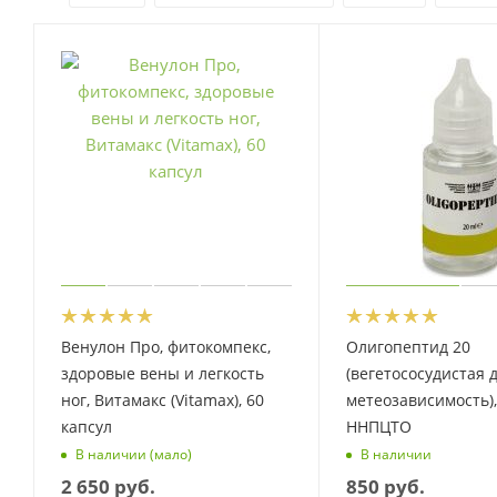
Венулон Про, фитокомпекс,
Олигопептид 20
здоровые вены и легкость
(вегетососудистая 
ног, Витамакс (Vitamax), 60
метеозависимость),
капсул
ННПЦТО
В наличии (мало)
В наличии
2 650
руб.
850
руб.