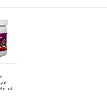
ой
од и
itamax),