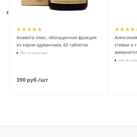
Анавита плюс, обогащенная фракция
Алексиния
из корня одуванчика, 60 таблеток
стевии и 
иммунитет
Нет в наличии
Нет в на
390
руб.
/шт