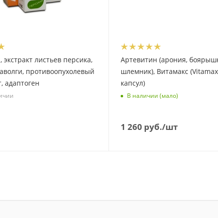
, экстракт листьев персика,
Артевитин (арония, боярыш
таволги, противоопухолевый
шлемник), Витамакс (Vitamax)
, адаптоген
капсул)
личии
В наличии (мало)
1 260
руб.
/шт