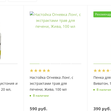
Рекоменд
Настойка Огневка Лонг, с
Пенка дл
дистония и
экстрактами трав для
Виватон, 
 20 мл,
печени, Жива, 100 мл
В наличи
В наличии
590
руб.
390
руб.