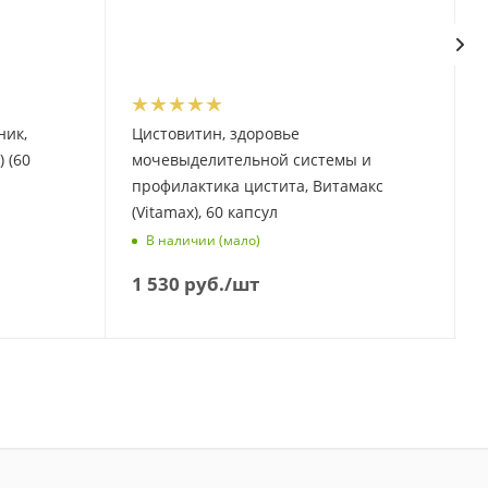
ник,
Цистовитин, здоровье
 (60
мочевыделительной системы и
профилактика цистита, Витамакс
(Vitamax), 60 капсул
В наличии (мало)
1 530
руб.
/шт