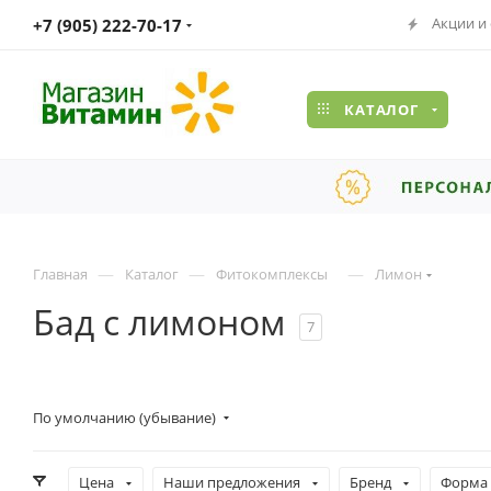
Акции и
+7 (905) 222-70-17
КАТАЛОГ
—
—
—
Главная
Каталог
Фитокомплексы
Лимон
Бад с лимоном
7
По умолчанию (убывание)
Цена
Наши предложения
Бренд
Форма