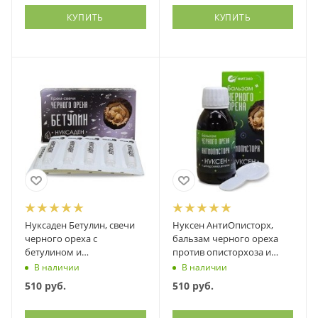
КУПИТЬ
КУПИТЬ
Нуксаден Бетулин, свечи
Нуксен АнтиОписторх,
черного ореха с
бальзам черного ореха
бетулином и
против описторхоза и
дигидрокверцетином,
других паразитов, Фитэко,
В наличии
В наличии
Фитэко, 10 шт
100 мл
510
руб.
510
руб.