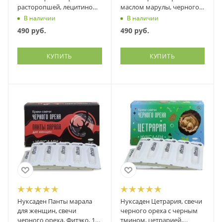
расторопшей, лецитином
маслом марулы, черного
и экстрактами трав,
тмина и др., Фитэко, 10 шт
В наличии
В наличии
Фитэко, 10 шт
490
руб.
490
руб.
КУПИТЬ
КУПИТЬ
Нуксаден Панты марала
Нуксаден Цетрария, свечи
для женщин, свечи
черного ореха с черным
черного ореха, Фитэко, 10
тмином, цетрарией,