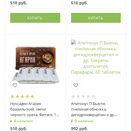
510
руб.
510
руб.
КУПИТЬ
КУПИТЬ
Нуксаден Агарик
Апитонус П Бьюти,
бразильский, свечи
пчелиная обножка,
черного ореха, Фитэко, 10
дигидрокверцетин и др,
шт
Секреты долголетия,
В наличии
В наличии
Парафарм, 60 таблеток
510
руб.
992
руб.