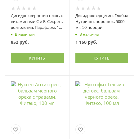
Дигидрокверцетин плюс, с
Дигидрокверцетин, Глобал
витаминами С и Е, Секреты
Нутришн, порошок, 5000
долголетия, Парафарм, 100
мг, 50 порций
таблеток
В наличии
В наличии
852
руб.
1 150
руб.
КУПИТЬ
КУПИТЬ