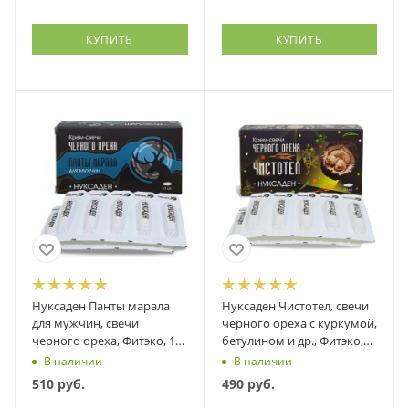
КУПИТЬ
КУПИТЬ
Нуксаден Панты марала
Нуксаден Чистотел, свечи
для мужчин, свечи
черного ореха с куркумой,
черного ореха, Фитэко, 10
бетулином и др., Фитэко,
шт
10 шт
В наличии
В наличии
510
руб.
490
руб.