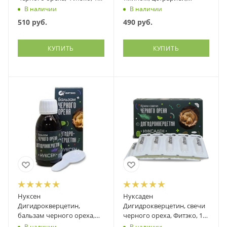
шт
кладонией, чагой, Фитэко,
В наличии
В наличии
10 шт
510
руб.
490
руб.
КУПИТЬ
КУПИТЬ
Нуксен
Нуксаден
Дигидрокверцетин,
Дигидрокверцетин, свечи
бальзам черного ореха,
черного ореха, Фитэко, 10
антиоксидант, против
шт
В наличии
В наличии