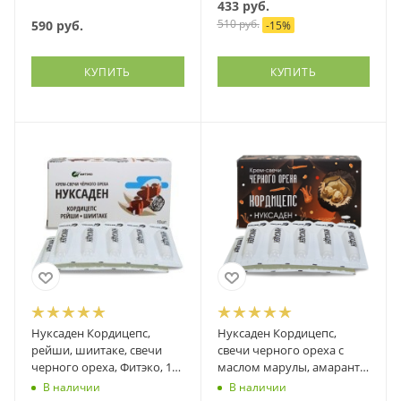
433
руб.
510
руб.
590
руб.
-
15
%
КУПИТЬ
КУПИТЬ
Нуксаден Кордицепс,
Нуксаден Кордицепс,
рейши, шиитаке, свечи
свечи черного ореха с
черного ореха, Фитэко, 10
маслом марулы, амаранта
шт
и др., Фитэко, 10 шт
В наличии
В наличии