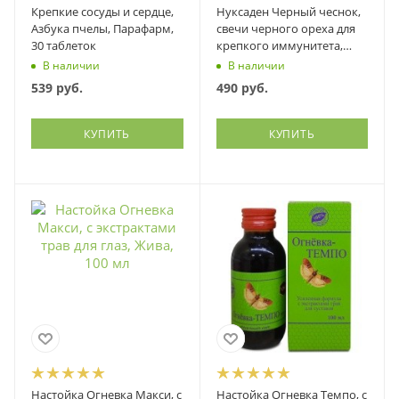
Крепкие сосуды и сердце,
Нуксаден Черный чеснок,
Азбука пчелы, Парафарм,
свечи черного ореха для
30 таблеток
крепкого иммунитета,
Фитэко, 10 шт
В наличии
В наличии
539
руб.
490
руб.
КУПИТЬ
КУПИТЬ
Настойка Огневка Макси, с
Настойка Огневка Темпо, с