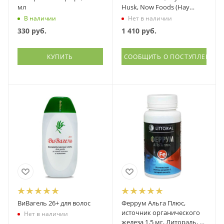
мл
Husk, Now Foods (Нау
фудс), 180 капсул
В наличии
Нет в наличии
330
руб.
1 410
руб.
КУПИТЬ
СООБЩИТЬ О ПОСТУПЛЕНИИ
ВиВагель 26+ для волос
Феррум Альга Плюс,
источник органического
Нет в наличии
железа 1,5 мг, Литораль, 90