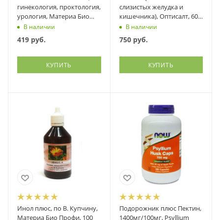
гинекология, проктология,
слизистых желудка и
урология, Материа Био
кишечника), Оптисалт, 60
Профи, 10 шт
капсул
В наличии
В наличии
419
руб.
750
руб.
КУПИТЬ
КУПИТЬ
Инол плюс, по В. Купчину,
Подорожник плюс Пектин,
Материа Био Профи, 100
1400мг/100мг, Psyllium