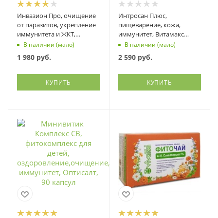
Инвазион Про, очищение
Интросан Плюс,
от паразитов, укрепление
пищеварение, кожа,
иммунитета и ЖКТ,
иммунитет, Витамакс
Витамакс (Vitamax), 60
(Vitamax), 90 капсул
В наличии (мало)
В наличии (мало)
капсул
1 980
руб.
2 590
руб.
КУПИТЬ
КУПИТЬ