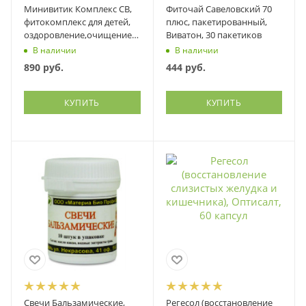
Минивитик Комплекс СВ,
Фиточай Савеловский 70
фитокомплекс для детей,
плюс, пакетированный,
оздоровление,очищение,
Виватон, 30 пакетиков
иммунитет, Оптисалт, 90
В наличии
В наличии
капсул
890
руб.
444
руб.
КУПИТЬ
КУПИТЬ
Свечи Бальзамические,
Регесол (восстановление