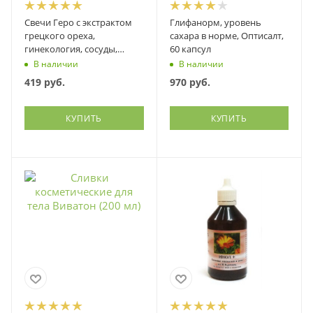
Свечи Геро с экстрактом
Глифанорм, уровень
грецкого ореха,
сахара в норме, Оптисалт,
гинекология, сосуды,
60 капсул
кишечник, онко, Материа
В наличии
В наличии
Био Проф, 10 шт
419
руб.
970
руб.
КУПИТЬ
КУПИТЬ