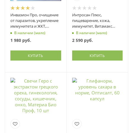
Инвазион Про, очищение
Интросан Плюс,
от паразитов, укрепление
пищеварение, кожа,
иммунитета и ЖКТ,
иммунитет, Витамакс
Витамакс (Vitamax), 60
(Vitamax), 90 капсул
В наличии (мало)
В наличии (мало)
капсул
1 980
руб.
2 590
руб.
КУПИТЬ
КУПИТЬ