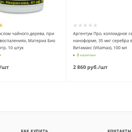
аслом чайного дерева, при
Аргентум Про, коллоидное с
 воспалениях, Материа Био
наноформе, 35 мкг серебра в
тр, 10 штук
Витамакс (Vitamax), 100 мл
и
В наличии
/шт
2 860
руб.
/шт
КАК КУПИТЬ
КОНТАКТЫ