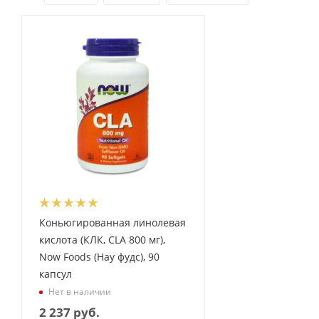
Коньюгированная линолевая
кислота (КЛК, CLA 800 мг),
Now Foods (Нау фудс), 90
капсул
Нет в наличии
2 237
руб.