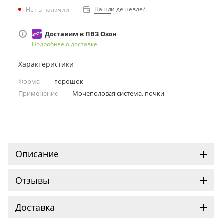
препаратом, для терапии мочекаменной болезни - для
Нашли дешевле?
Нет в наличии
растворения имеющихся мочевых конкрементов и
предупреждения образования новых, для выведения
Доставим в ПВЗ Озон
микролитов и предотвращения почечной колики, а также
Подробнее о доставке
для снятия и профилактики воспалительных процессов
мочевых путей.
Характеристики
Форма
—
порошок
Применение
—
Мочеполовая система, почки
Описание
Отзывы
Доставка