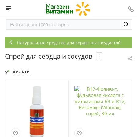
Н
атуральные средства для сердечно-сосудистой системы
Спрей для сердца и сосудов
3
ФИЛЬТР