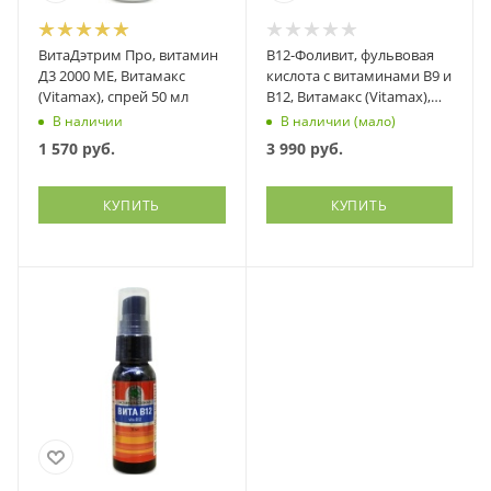
ВитаДэтрим Про, витамин
В12-Фоливит, фульвовая
Д3 2000 МЕ, Витамакс
кислота с витаминами В9 и
(Vitamax), спрей 50 мл
В12, Витамакс (Vitamax),
спрей, 30 мл
В наличии
В наличии (мало)
1 570
руб.
3 990
руб.
КУПИТЬ
КУПИТЬ