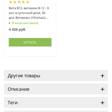
Вита В12, витамин В-12 - 9
мкг в суточной дозе, 30
доз, Витамакс (Vitamax),
спрей 30 мл
В наличии (мало)
4 420
руб.
КУПИТЬ
Другие товары
Описание
Теги