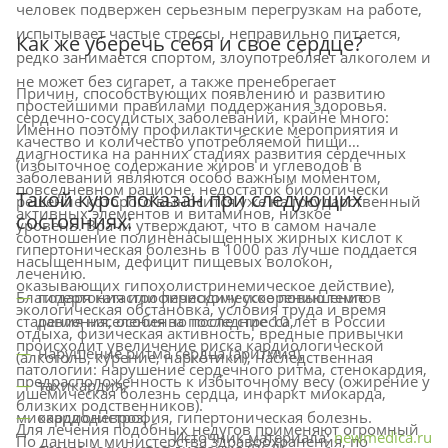
человек подвержен серьезным перегрузкам на работе,
испытывает частые стрессы, неправильно питается,
Как же уберечь себя и свое сердце?
редко занимается спортом, злоупотребляет алкоголем и
не может без сигарет, а также пренебрегает
Причин, способствующих появлению и развитию
простейшими правилами поддержания здоровья.
сердечно-сосудистых заболеваний, крайне много:
Именно поэтому профилактические мероприятия и
качество и количество употребляемой пищи
диагностика на ранних стадиях развития сердечных
(избыточное содержание жиров и углеводов в
заболеваний являются особо важным моментом,
повседневном рационе, недостаток биологически
Такой курс показан при следующих
решение которого выносится уже на государственный
активных элементов и витаминов, низкое
состояниях:
уровень. Врачи утверждают, что в самом начале
соотношение полиненасыщенных жирных кислот к
гипертоническая болезнь в 1000 раз лучше поддается
насыщенным, дефицит пищевых волокон,
лечению.
оказывающих гипохолистринемическое действие),
Благодаря катастрофическому ускорению темпов
гипертония или периодическое повышение
экологическая обстановка, условия труда и время
старения населения за последние 10 лет в России
давления, особенно после стресса,
отдыха, физическая активность, вредные привычки
происходит увеличение риска кардиологической
нарушение ритма сердца (аритмия),
(алкоголь, курение, наркотики), наследственная
патологии: нарушение сердечного ритма, стенокардия,
предрасположенность к избыточному весу (ожирение у
тахикардия,
ишемическая болезнь сердца, инфаркт миокарда,
близких родственников).
миокардодистрофия, гипертоническая болезнь.
кардионевроз,
Для лечения подобных недугов применяют огромный
Источник материала:
newmedica.ru
По данным министерства здравоохранения, по