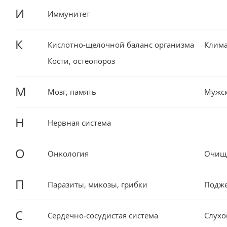
И
Иммунитет
К
Кислотно-щелочной баланс организма
Клима
Кости, остеопороз
М
Мозг, память
Мужск
Н
Нервная система
О
Онкология
Очище
П
Паразиты, микозы, грибки
Подже
С
Сердечно-сосудистая система
Слухо