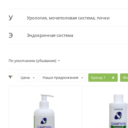
У
Урология, мочеполовая система, почки
Э
Эндокринная система
По умолчанию (убывание)
Цена
Наши предложения
Бренд
: 1
Фо