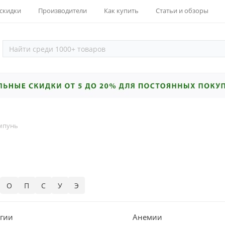
 скидки
Производители
Как купить
Статьи и обзоры
мпунь
О
П
С
У
Э
гии
Анемии