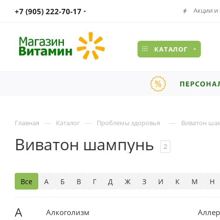
Акции и
+7 (905) 222-70-17
КАТАЛОГ
—
—
—
Главная
Каталог
Проблемы здоровья
Виватон ша
Виватон шампунь
2
Все
А
Б
В
Г
Д
Ж
З
И
К
М
Н
А
Алкоголизм
Аллер