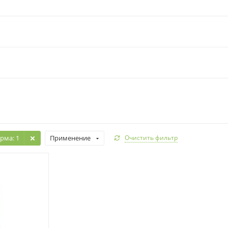
рма
: 1
Применение
Очистить фильтр