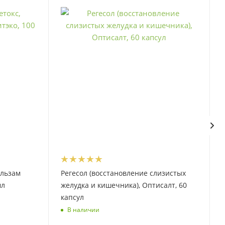
альзам
Регесол (восстановление слизистых
мл
желудка и кишечника), Оптисалт, 60
капсул
В наличии