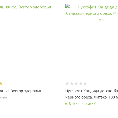
яное, Вектор здоровья
Нуксофит Кандида детокс, б
черного ореха, Фитэко, 100 
личии
В наличии (мало)