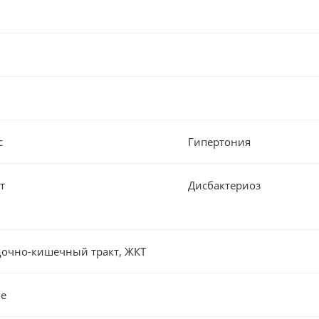
с
Гипертония
т
Дисбактериоз
очно-кишечный тракт, ЖКТ
е