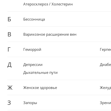
Атеросклероз / Холестерин
Б
Бессонница
В
Варикозное расширение вен
Г
Геморрой
Герпе
Д
Депрессии
Диабе
Дыхательные пути
Ж
Женское здоровье
Желуд
З
Запоры
Зрени