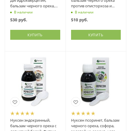
Дигидрокверцетин,
бальзам черного ореха
бальзам черного ореха,
против описторхоза и
антиоксидант, против
других паразитов, Фитэко,
В наличии
В наличии
паразитов, Фитэко, 100 мл
100 мл
530
руб.
510
руб.
КУПИТЬ
КУПИТЬ
Нуксен эндокринный,
Нуксен псоринет, бальзам
бальзам черного ореха с
черного ореха, софора,