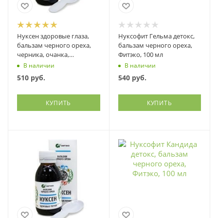
Нуксен здоровые глаза,
Нуксофит Гельма детокс,
бальзам черного ореха,
бальзам черного ореха,
черника, очанка,
Фитэко, 100 мл
смородина, рябина...,
В наличии
В наличии
Фитэко, 100 мл
510
руб.
540
руб.
КУПИТЬ
КУПИТЬ