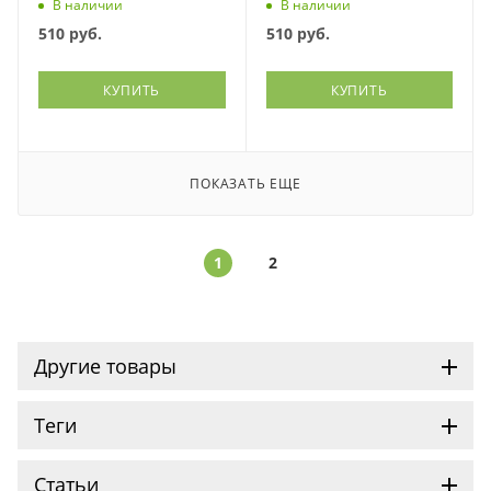
фиалки, череды, солодки,
и паразитов, Фитэко, 100
В наличии
В наличии
дягиля., Фитэко, 100 мл
мл
510
руб.
510
руб.
КУПИТЬ
КУПИТЬ
ПОКАЗАТЬ ЕЩЕ
1
2
Другие товары
Теги
Статьи