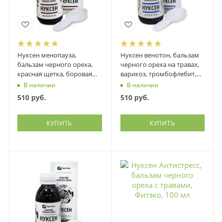
Нуксен менопауза,
Нуксен венотон, бальзам
бальзам черного ореха,
черного ореха на травах,
красная щетка, боровая
варикоз, тромбофлебит,
матка, шлемник...., Фитэко,
геморрой, Фитэко, 100 мл
В наличии
В наличии
100 мл
510
руб.
510
руб.
КУПИТЬ
КУПИТЬ