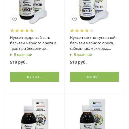
Нуксен здоровый сон,
Нуксен костно-суставной,
бальзам черного ореха и
бальзам черного ореха,
трав при бессонице,
сабельник, маклюра,
неврозах, мигренях,
мумие и др., Фитэко, 100
В наличии
В наличии
Фитэко, 100 мл
мл
510
руб.
510
руб.
КУПИТЬ
КУПИТЬ