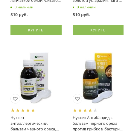
лапчаткой белой, Фитэко,
золотой ус, аралия, чага и
100 мл
др, Фитэко, 100 мл
В наличии
В наличии
510
руб.
510
руб.
КУПИТЬ
КУПИТЬ
Нуксен
Нуксен АнтиКандида,
антиаллергический,
бальзам черного ореха
бальзам черного ореха,
против грибков, бактерий