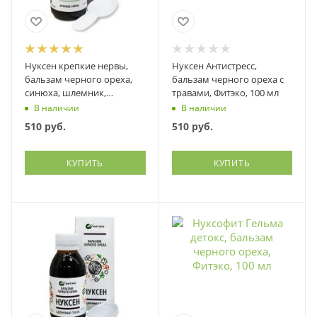
Нуксен крепкие нервы,
Нуксен Антистресс,
бальзам черного ореха,
бальзам черного ореха с
синюха, шлемник,
травами, Фитэко, 100 мл
панцерия и др., Фитэко,
В наличии
В наличии
100 мл
510
руб.
510
руб.
КУПИТЬ
КУПИТЬ