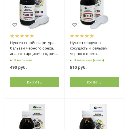
Нуксен стройная фигура,
Нуксен сердечно-
бальзам черного ореха,
сосудистый, бальзам
ананас, гарциния, годжи,
черного ореха,
хитоза и др., Фитэко, 100
боярышника, шиповника
В наличии
В наличии (мало)
мл
и др., Фитэко, 100 мл
490
руб.
510
руб.
КУПИТЬ
КУПИТЬ