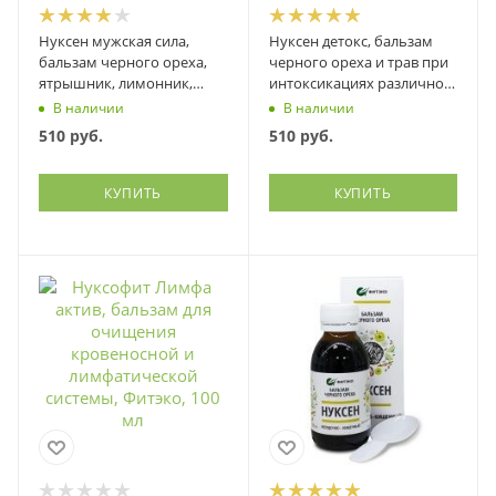
Нуксен мужская сила,
Нуксен детокс, бальзам
бальзам черного ореха,
черного ореха и трав при
ятрышник, лимонник,
интоксикациях различной
копеечник, левзея...,
этиологии, Фитэко, 100 мл
В наличии
В наличии
Фитэко, 100 мл
510
руб.
510
руб.
КУПИТЬ
КУПИТЬ