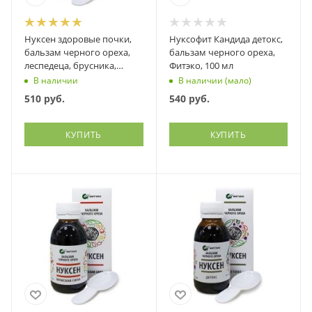
Нуксен здоровые почки,
Нуксофит Кандида детокс,
бальзам черного ореха,
бальзам черного ореха,
леспедеца, брусника,
Фитэко, 100 мл
ортосифон и др., Фитэко,
В наличии
В наличии (мало)
100 мл
510
руб.
540
руб.
КУПИТЬ
КУПИТЬ