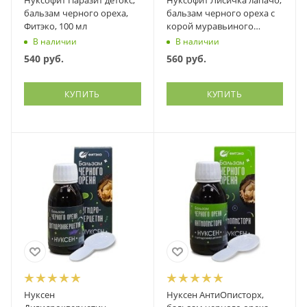
Нуксофит Паразит детокс,
Нуксофит Лисичка лапачо,
бальзам черного ореха,
бальзам черного ореха с
Фитэко, 100 мл
корой муравьиного
дерева, Фитэко, 100 мл
В наличии
В наличии
540
руб.
560
руб.
КУПИТЬ
КУПИТЬ
Нуксен
Нуксен АнтиОписторх,