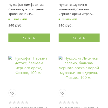
Нуксофит Лимфа актив,
Нуксен желудочно-
бальзам для очищения
кишечный, бальзам
кровеносной и
черного ореха и трав,
лимфатической системы,
нормализует работу ЖКТ,
В наличии
В наличии
Фитэко, 100 мл
Фитэко, 100 мл
540
руб.
510
руб.
КУПИТЬ
КУПИТЬ