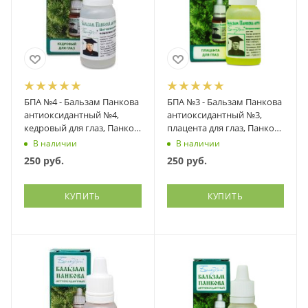
БПА №4 - Бальзам Панкова
БПА №3 - Бальзам Панкова
антиоксидантный №4,
антиоксидантный №3,
кедровый для глаз, Панков
плацента для глаз, Панков
Медсервис, 10 мл
Медсервис, 10 мл
В наличии
В наличии
250
руб.
250
руб.
КУПИТЬ
КУПИТЬ