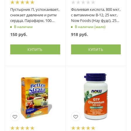
Пустырник П, успокаивает,
Фолиевая кислота, 800 мкг,
снижает давление и ритм
с витамином В-12, 25 мкг,
сердца, Парафарм, 100
Now Foods (Нау фудс), 250
таблеток
таблеток
В наличии
В наличии (мало)
150
руб.
918
руб.
КУПИТЬ
КУПИТЬ