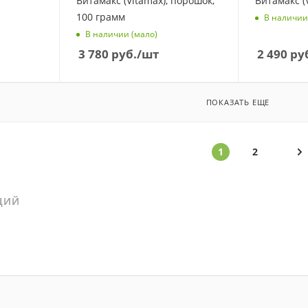
Витамакс (Vitamax), порошок,
Витамакс (
100 грамм
В наличии
В наличии (мало)
3 780
руб.
/шт
2 490
ру
ПОКАЗАТЬ ЕЩЕ
1
2
ЦИЙ