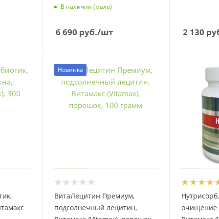
В наличии (мало)
6 690
руб.
/шт
2 130
ру
Новинка
тик,
ВитаЛецитин Премиум,
Нутрисорб,
итамакс
подсолнечный лецитин,
очищение 