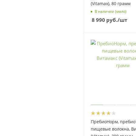
(Vitamax), 80 грамм
В наличии (мало)
8 990
руб.
/шт
ПребиоНорм, пребио
пищевые волокна, В