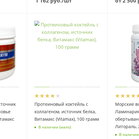
1 162
руб.
/шт
от
2 500 
сточник
Протеиновый коктейль с
Морские в
ровье
коллагеном, источник белка,
Ламинария
тамакс
Витамакс (Vitamax), 100 грамм
обертывани
Литораль, 
В наличии (мало)
В наличии