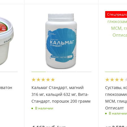
Спецпредл
иватон
Кальмаг Стандарт, магний
Суставы, к
316 мг, кальций 632 мг, Вита-
глюкозамин
Стандарт, порошок 200 грамм
МСМ, глици
Оптисалт
В наличии
В наличии