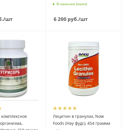
В наличии (мало)
б.
/шт
6 200
руб.
/шт
 комплексное
Лецитин в гранулах, Now
организма,
Foods (Нау фудс), 454 грамма