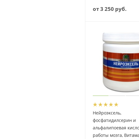
от
3 250 руб.
Нейроэксель,
фосфатидилсерин и
альфалипоевая кисло
работы мозга, Витам