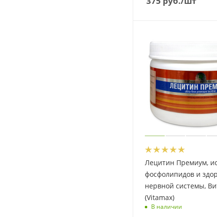
375
руб.
/шт
Лецитин Премиум, и
фосфолипидов и здо
нервной системы, Ви
(Vitamax)
В наличии