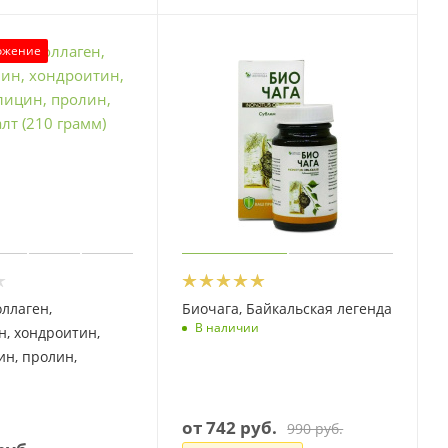
ожение
оллаген,
Биочага, Байкальская легенда
В наличии
, хондроитин,
н, пролин,
от
742 руб.
990 руб.