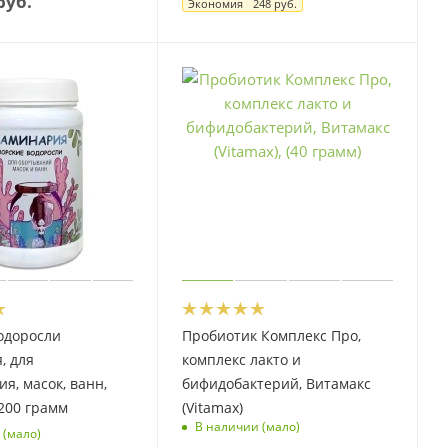
руб.
Экономия
248 руб.
одоросли
Пробиотик Комплекс Про,
, для
комплекс лакто и
я, масок, ванн,
бифидобактерий, Витамакс
200 грамм
(Vitamax)
В наличии (мало)
 (мало)