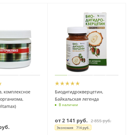
, комплексное
Биодигидрокверцетин,
организма,
Байкальская легенда
В наличии
Vitamax)
от
2 141 руб.
2 855 руб.
руб.
Экономия
714 руб.