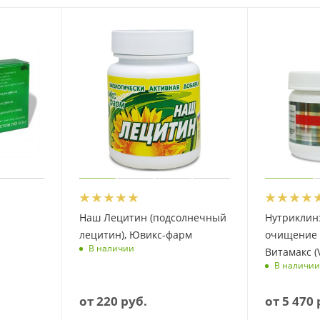
Наш Лецитин (подсолнечный
Нутриклинз
лецитин), Ювикс-фарм
очищение 
В наличии
Витамакс (
В наличии
от
220 руб.
от
5 470 