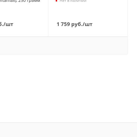
Vitamax), 250 грамм
Нет в наличии
б.
/шт
1 759
руб.
/шт