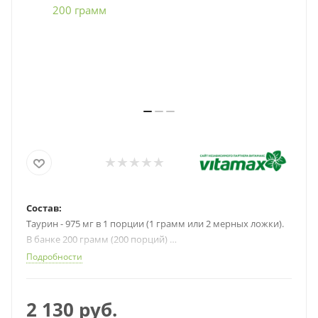
Состав:
Таурин - 975 мг в 1 порции (1 грамм или 2 мерных ложки).
В банке 200 грамм (200 порций)
Применение:
Подробности
Гипертония, сердце, атеросклероз, диабет, мышцы
2 130
руб.