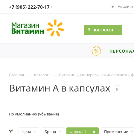
Акции и
+7 (905) 222-70-17
КАТАЛОГ
—
—
Главная
Каталог
Витамины, минералы, аминокислоты, ф
Витамин A в капсулах
9
По умолчанию (убывание)
Цена
Бренд
Форма
: 1
Применение