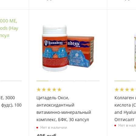
Е, 3000
Цитадель Окси,
Коллаген 
 фудс), 100
антиоксидантный
кислота (
витаминно-минеральный
and Hyalur
комплекс, БФК, 30 капсул
Оптисалт
Нет в на
Нет в наличии
495
руб.