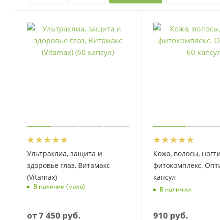
Ультраклиа, защита и
Кожа, волосы, ногти
здоровье глаз, Витамакс
фитокомплекс, Опти
(Vitamax)
капсул
В наличии (мало)
В наличии
от
7 450 руб.
910
руб.