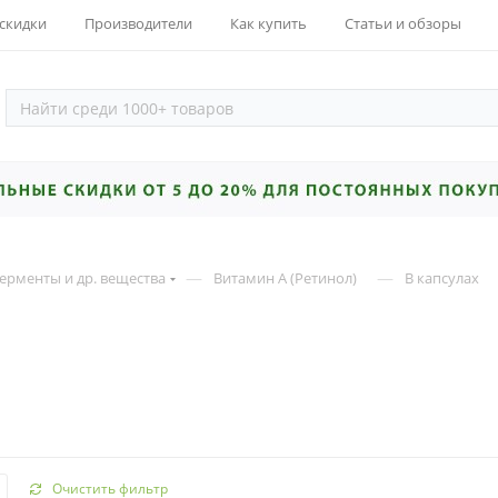
 скидки
Производители
Как купить
Статьи и обзоры
—
—
ерменты и др. вещества
Витамин А (Ретинол)
В капсулах
Очистить фильтр