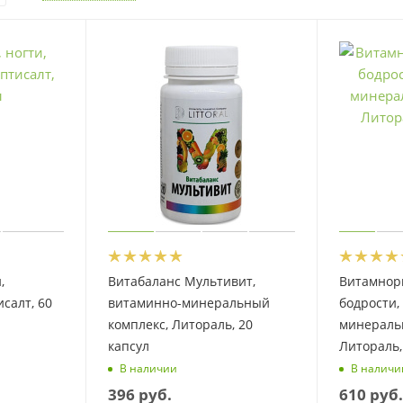
,
Витабаланс Мультивит,
Витамнорм
салт, 60
витаминно-минеральный
бодрости,
комплекс, Литораль, 20
минераль
капсул
Литораль,
В наличии
В наличи
396
руб.
610
руб.