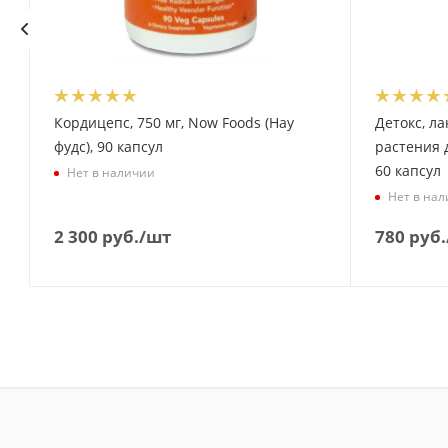
Кордицепс, 750 мг, Now Foods (Нау
Детокс, л
фудс), 90 капсул
растения 
60 капсул
Нет в наличии
Нет в на
2 300
руб.
/шт
780
руб.