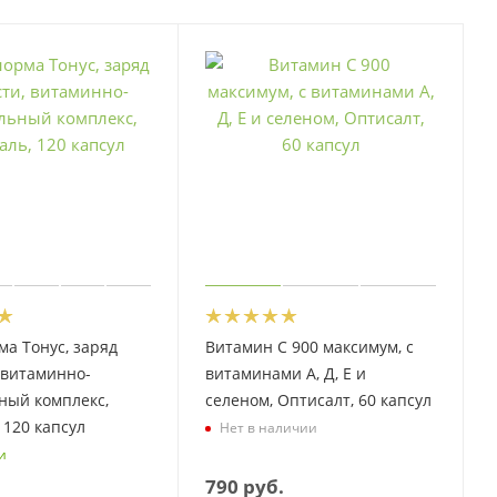
а Тонус, заряд
Витамин С 900 максимум, с
 витаминно-
витаминами А, Д, Е и
ный комплекс,
селеном, Оптисалт, 60 капсул
 120 капсул
Нет в наличии
и
790
руб.