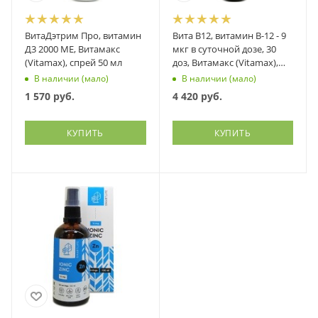
ВитаДэтрим Про, витамин
Вита В12, витамин В-12 - 9
Д3 2000 МЕ, Витамакс
мкг в суточной дозе, 30
(Vitamax), спрей 50 мл
доз, Витамакс (Vitamax),
спрей 30 мл
В наличии (мало)
В наличии (мало)
1 570
руб.
4 420
руб.
КУПИТЬ
КУПИТЬ