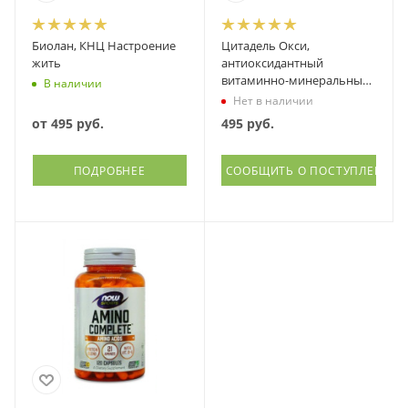
Биолан, КНЦ Настроение
Цитадель Окси,
жить
антиоксидантный
витаминно-минеральный
В наличии
комплекс, БФК, 30 капсул
Нет в наличии
от
495 руб.
495
руб.
ПОДРОБНЕЕ
СООБЩИТЬ О ПОСТУПЛЕНИИ