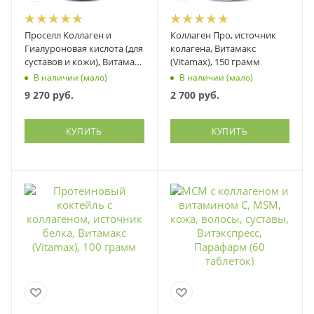
Проселл Коллаген и
Коллаген Про, источник
Гиалуроновая кислота (для
колагена, Витамакс
суставов и кожи), Витамакс
(Vitamax), 150 грамм
(Vitamax), 90 капсул
В наличии (мало)
В наличии (мало)
9 270
руб.
2 700
руб.
КУПИТЬ
КУПИТЬ