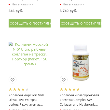
Курсив, 100 грамм
Витамакс (Vitamax), 60
Нет в наличии
Нет в наличии
капсул
546
руб.
3 740
руб.
СООБЩИТЬ О ПОСТУПЛЕНИИ
СООБЩИТЬ О ПОСТУПЛЕНИИ
Коллаген морской NRP
Коллаген и гиалуроновая
Ultra (НРП Ультра),
кислота (Complex SW
рыбный коллаген из
Collagen and Hyaluronic
трески, Норткор
Acid), Оптисалт
Нет в наличии
Нет в наличии