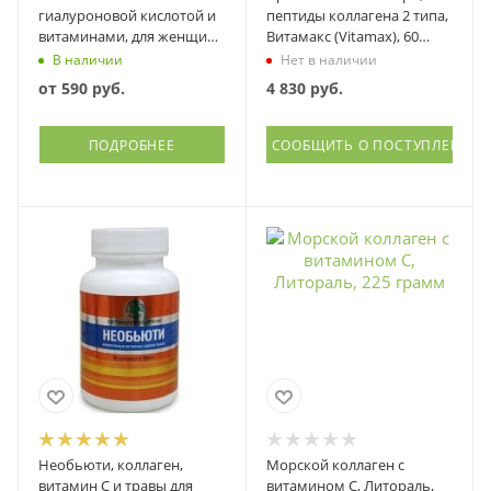
гиалуроновой кислотой и
пептиды коллагена 2 типа,
витаминами, для женщин
Витамакс (Vitamax), 60
и мужчин,
капсул
В наличии
Нет в наличии
гидролизованный, ПП Лаб
от
590 руб.
4 830
руб.
ПОДРОБНЕЕ
СООБЩИТЬ О ПОСТУПЛЕНИИ
Необьюти, коллаген,
Морской коллаген с
витамин С и травы для
витамином С, Литораль,