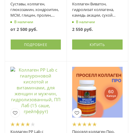
Суставы, коллаген,
Коллаген Виватон,
глюкозамин, хондроитин,
гидролизат коллагена,
МСМ, глицин, пролин,
камедь акации, сухой
Оптисалт
экстракт Виватон, 190
В наличии
В наличии
грамм
от
2 500 руб.
2 550
руб.
ПОДРОБНЕЕ
КУПИТЬ
Коллаген PP Lab с
Проселл коллаген Про,