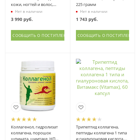
кожи, ногтей и волос,
225 грамм
Витамакс (Vitamax), 60
Нет в наличии
Нет в наличии
пастилок
3 990
руб.
1 743
руб.
СООБЩИТЬ О ПОСТУПЛЕНИИ
СООБЩИТЬ О ПОСТУПЛЕНИИ
Коллагенол, гидролизат
Трипептид коллагена,
коллагена, порошок
пептиды коллагена 1 типа
шпината, шиитаке, НП
и гиалуроновая кислота,