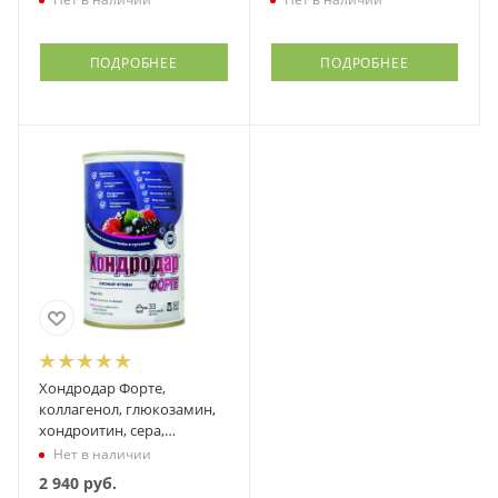
ПОДРОБНЕЕ
ПОДРОБНЕЕ
Хондродар Форте,
коллагенол, глюкозамин,
хондроитин, сера,
бромелайн, босвеллия и
Нет в наличии
др., 500 грамм
2 940
руб.