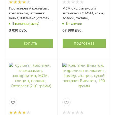
Протеиновый коктейль с
МСМ с коллагеном и
коллагеном, источник
витамином С, MSM, кожа,
белка, Витамакс (Vitamax),
волосы, суставы,
100 грамм
Витэкспресс, Парафарм
В наличии (мало)
В наличии
3 030
руб.
от
988 руб.
КУПИТЬ
ПОДРОБНЕЕ