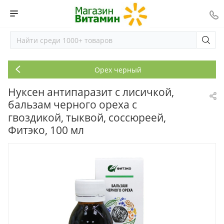
Орех черный
Нуксен антипаразит с лисичкой,
бальзам черного ореха с
гвоздикой, тыквой, соссюреей,
Фитэко, 100 мл