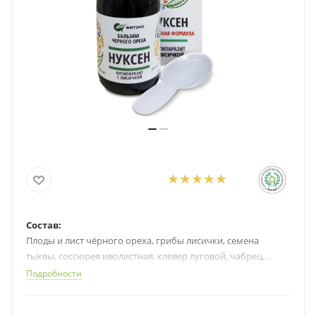
Состав:
Плоды и лист чёрного ореха, грибы лисички, семена
тыквы, соссюрея иволистная, клевер луговой, чабрец,
корень девясила, золототысячник, гвоздика, фенхель,
Подробности
имбирь, пижма, вода очищенная, остаточный спирт до
0,5%.