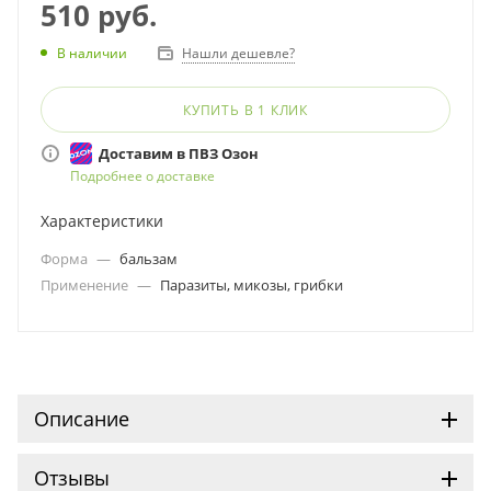
Применение:
510
руб.
Оздоравливающее и очищающее действие на весь
организм, обладают широким спектром
Нашли дешевле?
В наличии
антипаразитарной активности направленным на
уничтожение большого спектра паразитов в различных
КУПИТЬ В 1 КЛИК
стадиях их развития.
Доставим в ПВЗ Озон
Подробнее о доставке
Характеристики
Форма
—
бальзам
Применение
—
Паразиты, микозы, грибки
Описание
Отзывы