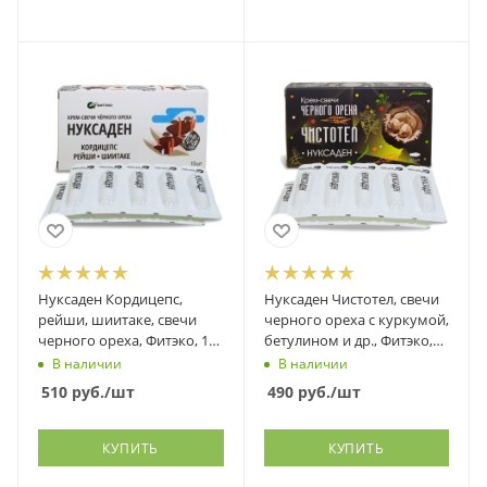
Нуксаден Кордицепс,
Нуксаден Чистотел, свечи
рейши, шиитаке, свечи
черного ореха с куркумой,
черного ореха, Фитэко, 10
бетулином и др., Фитэко,
шт
10 шт
В наличии
В наличии
510
руб.
/шт
490
руб.
/шт
КУПИТЬ
КУПИТЬ