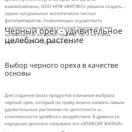
взаимосвязаны, ООО НПФ «ФИТЭКО» решила создать
серию натуральных экологически чистых
фитопрепаратов, позволяющих осуществить
комплексный оздоровительный подход ко всему
Черный орех - удивительное
организму как во время терапии, так и на этапах
целебное растение
реабилитации и профилактики.
Выбор черного ореха в качестве
основы
Для создания своих продуктов компания выбрала
черный орех, который по праву можно назвать самым
удивительным растением по целостности и
комплексности целебного воздействия. В древности
народные целители называли его «ЭЛИКСИР ЖИЗНИ».