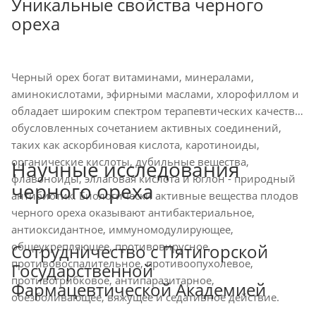
Уникальные свойства черного
ореха
Черный орех богат витаминами, минералами,
аминокислотами, эфирными маслами, хлорофиллом и
обладает широким спектром терапевтических качеств,
обусловленных сочетанием активных соединений,
таких как аскорбиновая кислота, каротиноиды,
органические кислоты, дубильные вещества,
Научные исследования
флавоноиды, эллаговая кислота и юглон - природный
черного ореха
антибиотик. Биологически активные вещества плодов
черного ореха оказывают антибактериальное,
антиоксидантное, иммуномодулирующее,
общеукрепляющее, противовирусное,
Сотрудничество с Пятигорской
противовоспалительное, противоопухолевое,
Государственной
противогрибковое, антипаразитарное,
Фармацевтической Академией
обезболивающее, вяжущее и седативное действие.