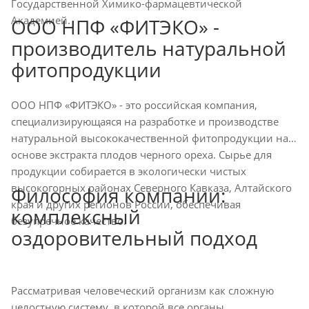
Государственной Химико-фармацевтической
Академией.
ООО НПФ «ФИТЭКО» -
производитель натуральной
фитопродукции
ООО НПФ «ФИТЭКО» - это российская компания,
специализирующаяся на разработке и производстве
натуральной высококачественной фитопродукции на
основе экстракта плодов черного ореха. Сырье для
продукции собирается в экологически чистых
высокогорных районах Северного Кавказа, Алтайского
Философия компании:
края и других регионов России, обеспечивая
комплексный
безупречное качество.
оздоровительный подход
Рассматривая человеческий организм как сложную
целостную систему, в которой все органы