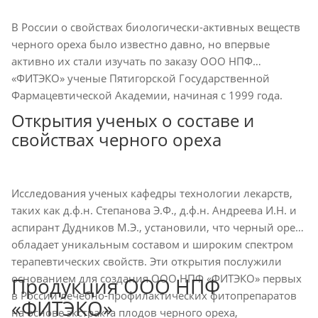
В России о свойствах биологически-активных веществ
черного ореха было известно давно, но впервые
активно их стали изучать по заказу ООО НПФ
«ФИТЭКО» ученые Пятигорской Государственной
Фармацевтической Академии, начиная с 1999 года.
Открытия ученых о составе и
свойствах черного ореха
Исследования ученых кафедры технологии лекарств,
таких как д.ф.н. Степанова Э.Ф., д.ф.н. Андреева И.Н. и
аспирант Дудников М.Э., установили, что черный орех
обладает уникальным составом и широким спектром
терапевтических свойств. Эти открытия послужили
основанием для создания ООО НПФ «ФИТЭКО» первых
Продукция ООО НПФ
в России лечебно-профилактических фитопрепаратов
«ФИТЭКО»
на основе экстракта плодов черного ореха,