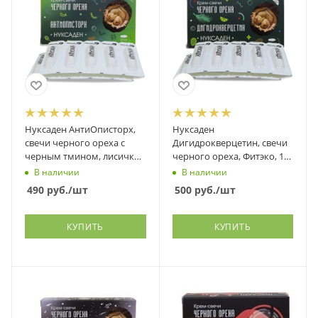
Нуксаден АнтиОписторх,
Нуксаден
свечи черного ореха с
Дигидрокверцетин, свечи
черным тмином, лисичкой
черного ореха, Фитэко, 10
и др., Фитэко, 10 шт
шт
В наличии
В наличии
490
руб.
/шт
500
руб.
/шт
КУПИТЬ
КУПИТЬ