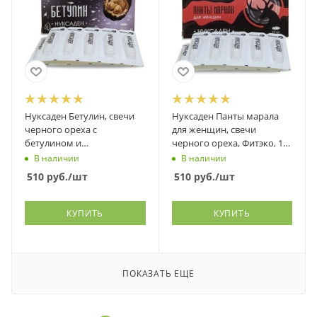
Нуксаден Бетулин, свечи
Нуксаден Панты марала
черного ореха с
для женщин, свечи
бетулином и
черного ореха, Фитэко, 10
дигидрокверцетином,
шт
В наличии
В наличии
Фитэко, 10 шт
510
руб.
/шт
510
руб.
/шт
КУПИТЬ
КУПИТЬ
ПОКАЗАТЬ ЕЩЕ