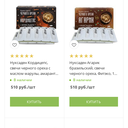
Нуксаден Кордицепс,
Нуксаден Агарик
свечи черного ореха с
бразильский, свечи
маслом марулы, амаранта
черного ореха, Фитэко, 10
и др., Фитэко, 10 шт
шт
В наличии
В наличии
510
руб.
/шт
510
руб.
/шт
КУПИТЬ
КУПИТЬ