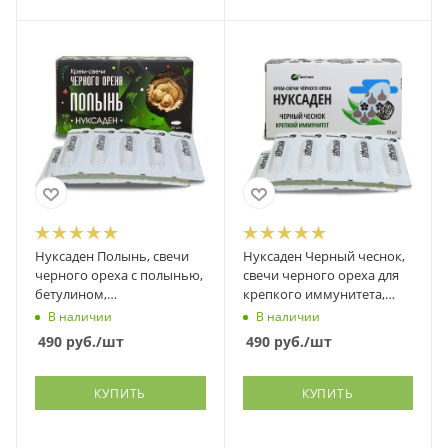
Нуксаден Полынь, свечи
Нуксаден Черный чеснок,
черного ореха с полынью,
свечи черного ореха для
бетулином,
крепкого иммунитета,
дигидрокверцетином,
Фитэко, 10 шт
В наличии
В наличии
Фитэко, 10 шт
490
руб.
/шт
490
руб.
/шт
КУПИТЬ
КУПИТЬ