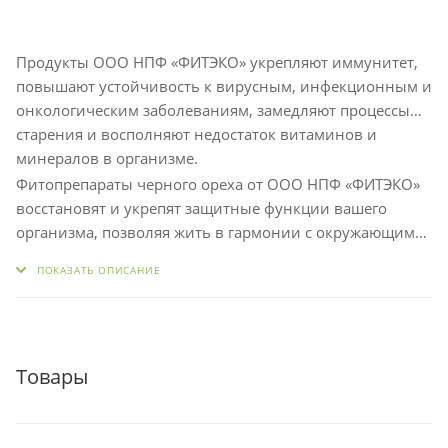
Продукты ООО НПФ «ФИТЭКО» укрепляют иммунитет,
повышают устойчивость к вирусным, инфекционным и
онкологическим заболеваниям, замедляют процессы
старения и восполняют недостаток витаминов и
минералов в организме.
Фитопрепараты черного ореха от ООО НПФ «ФИТЭКО»
восстановят и укрепят защитные функции вашего
организма, позволяя жить в гармонии с окружающим
миром и природой. Благодаря натуральному составу и
ПОКАЗАТЬ ОПИСАНИЕ
уникальным целебным свойствам черного ореха, эти
продукты помогут вам обрести здоровье и хорошее
самочувствие.
Товары