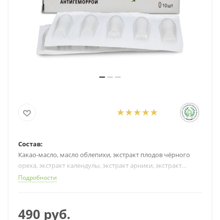
Состав:
Какао-масло, масло облепихи, экстракт плодов чёрного
ореха, экстракт календулы, экстракт арники, экстракт
гамамелиса, экстракт тысячелистника.
Подробности
Применение:
Геморрой, парапроктит, язвы и трещины заднего прохода.
490
руб.