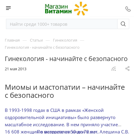
—
—
—
Главная
Статьи
Гинекология
Гинекология - начинайте с безопасного
Гинекология - начинайте с безопасного
21 мая 2013
Миомы и мастопатии – начинайте
с безопасного
В 1993-1998 годах в США в рамках «Женской
оздоровительной инициативы» было развернуто
масштабное исследование. В нем приняло участие
16 608 женщин в возрасте от 50 до 79 лет.
По материалам книги к.м.н. Алешина С.В.