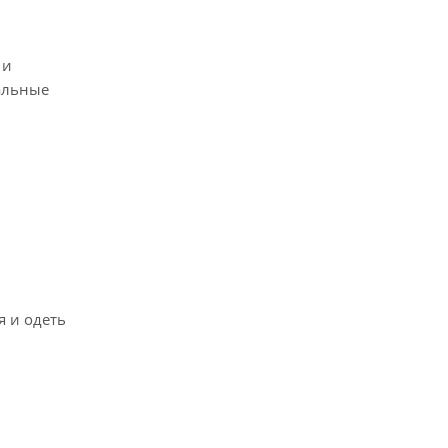
 и
альные
я и одеть