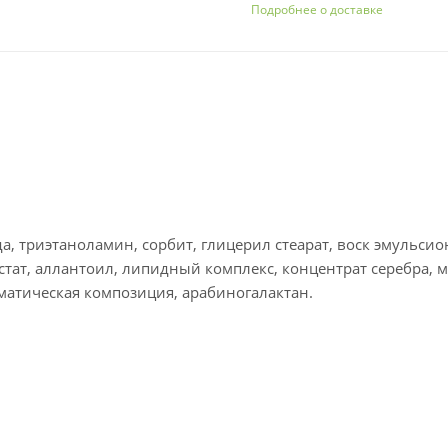
Подробнее о доставке
да, триэтаноламин, сорбит, глицерил стеарат, воск эмульси
тат, аллантоил, липидный комплекс, концентрат серебра, 
матическая композиция, арабиногалактан.