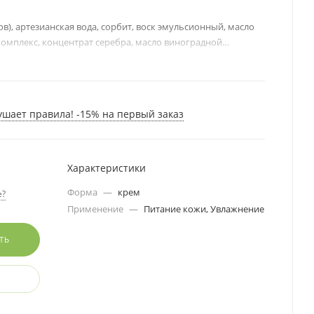
ов), артезианская вода, сорбит, воск эмульсионный, масло
комплекс, концентрат серебра, масло виноградной
кая) ароматическая композиция.
ые масла, входящие в состав крема, питают вашу кожу
инами; липидный комплекс и аллантоин смягчают и
ушает правила! -15% на первый заказ
атных ручек»; а специальные компоненты образуют
ая защищает руки в течение всего дня.
Характеристики
Форма
—
крем
е?
Применение
—
Питание кожи, Увлажнение
ТЬ