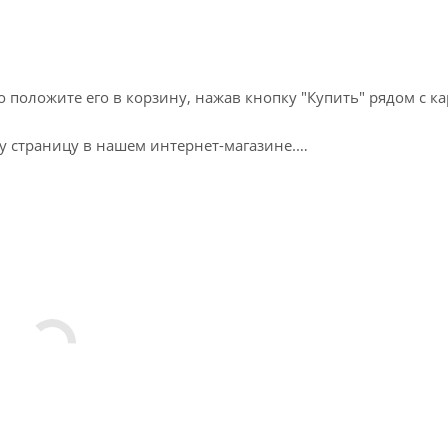
о положите его в корзину, нажав кнопку "Купить" рядом с к
у страницу в нашем интернет-магазине.
ты Выдачи Заказов можно выбрать при оформлении заказа. О
исание того, как это сделать на странице "
Как купить
".