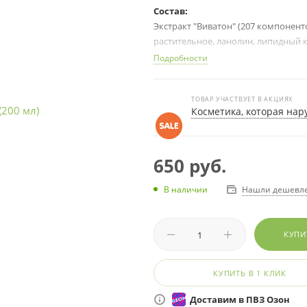
Состав:
Экстракт "Виватон" (207 компонент
растительное, ланолин, липидный 
косточки, натуральная (органичес
Подробности
Применение:
Эктстракт «ВИВАТОН» и растительн
ТОВАР УЧАСТВУЕТ В АКЦИЯХ
микро-, макроэлементами и витам
Косметика, которая нар
увлажняют, создавая эффект «барх
воздухопроницаемую пленку, котор
650
руб.
Нашли дешевл
В наличии
КУПИ
КУПИТЬ В 1 КЛИК
Доставим в ПВЗ Озон