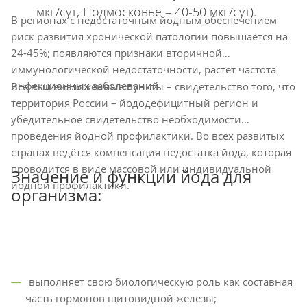
мкг/сут, Подмосковье – 40-50 мкг/сут).
В регионах с недостаточным йодным обеспечением
риск развития хронической патологии повышается на
24-45%; появляются признаки вторичной
иммунологической недостаточности, растет частота
инфекционных заболеваний.
Все вышеизложенные пункты – свидетельство того, что
территория России – йододефицитный регион и
убедительное свидетельство необходимости
проведения йодной профилактики. Во всех развитых
странах ведётся компенсация недостатка йода, которая
проводится в виде массовой или индивидуальной
Значение и функции йода для
йодной профилактики.
организма:
выполняет свою биологическую роль как составная
часть гормонов щитовидной железы;