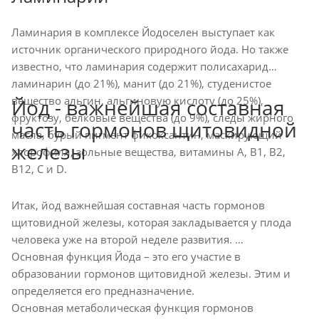
Ламинария в комплексе Йодоселен выступает как
источник органического природного йода. Но также
известно, что ламинария содержит полисахарид
ламинарин (до 21%), манит (до 21%), студенистое
вещество альгин, альгиновую кислоту (до 25%),
Йод - важнейшая составная
фруктозу, белковые вещества (до 9%), следы жирного
часть гормонов щитовидной
масла, бурый пигмент фикоксантин, маскирующий
железы
хлорофилл, зольные вещества, витамины А, В1, В2,
В12, С и D.
Итак, йод важнейшая составная часть гормонов
щитовидной железы, которая закладывается у плода
человека уже на второй неделе развития.
Основная функция Йода – это его участие в
образовании гормонов щитовидной железы. Этим и
определяется его предназначение.
Основная метаболическая функция гормонов