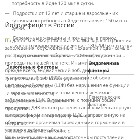
потребность в йоде 120 мкг в сутки.
Подростки от 12 лет и старше и взрослые - их
суточная потребность в йоде составляет 150 мкг в
Йододефицит в России
сутки.
Беременные женщины и женщины в период
По данным Всемирной организации здравоохранения
грудного вскармливания детей - 180-200 мкг в сутки.
заболевания, обусловленные нехваткой йода - самые
распространённые заболевания неинфекционной
Люди пожилого возраста – 100 мкг в сутки.
природы на нашей планете. Иными словами, это,
Эндогенные
Экзогенные факторы
прежде всего, эндемический зоб, диффузный
факторы
эутиреоидный зоб (ДЭЗ) - увеличение объема
Вещества широко используемые в
щитовидной железы (ЩЖ) без нарушения ее функции
сельском хозяйстве
— самое частое, но при этом легко излечимое
и промышленности,
Генетические
заболевание ЩЖ. В принципе, с позиции общей
содержащиеся в пищевых
факторы
патологии, ДЭЗ можно расценить как компенсаторную
продуктах:
гипертрофию и гиперплазию ЩЖ, направленную на
тиоцианаты, флавоноиды, фенолы,
обеспечение организма тиреоидными гормонами в
нитраты.
условиях дефицита йода.
Нерациональное питание с
Речь может идти как о недостаточном поступлении
недостаточным содержанием