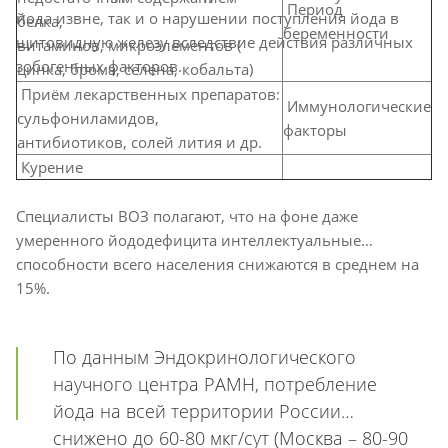
Период
йода извне, так и о нарушении поступления йода в
белка,
беременности
щитовидную железу вследствие действия различных
витаминов, микроэлементов (
зобогенных факторов.
цинка, брома, селена, кобальта)
Приём лекарственных препаратов:
Иммунологические
сульфониламидов,
факторы
антибиотиков, солей лития и др.
Курение
Специалисты ВОЗ полагают, что на фоне даже
умеренного йододефицита интеллектуальные
способности всего населения снижаются в среднем на
15%.
По данным Эндокринологического
научного центра РАМН, потребление
йода на всей территории России
снижено до 60-80 мкг/сут (Москва – 80-90