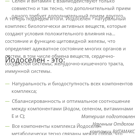
Селен и витамин Е взаимодействуют только
совместно и так тесно, что дополнительный прием
одного требует дополнительный прием другого.
А теперь подведем итоги. Йодоселен - натуральный
комплекс биологически активных веществ, которые
создают условия положительного влияния на
состояние и функцию щитовидной железы, что
определяет адекватное состояние многих органов и
систем, в том числе обмена веществ, сердечно-
Йодоселен - это:
сосудистой системы, желудочно-кишечного тракта,
иммунной системы.
Натуральность и биодоступность всех компонентов
комплекса;
Сбалансированность и оптимальное соотношение
между компонентами (йодом, селеном, витаминами
Е и С);
Материал подготовлен
Научным Отделом
Все компоненты комплекса Йодоселен
компании ВИТАМАКС
метаболически тесно связаны между собой, что