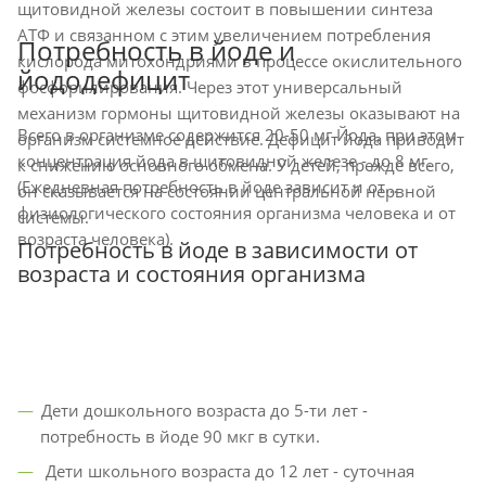
щитовидной железы состоит в повышении синтеза
АТФ и связанном с этим увеличением потребления
Потребность в йоде и
кислорода митохондриями в процессе окислительного
йододефицит
фосфорилирования. Через этот универсальный
механизм гормоны щитовидной железы оказывают на
Всего в организме содержится 20-50 мг Йода, при этом
организм системное действие. Дефицит йода приводит
концентрация йода в щитовидной железе - до 8 мг.
к снижению основного обмена. У детей, прежде всего,
(Ежедневная потребность в йоде зависит и от
он сказывается на состоянии центральной нервной
физиологического состояния организма человека и от
системы.
возраста человека).
Потребность в йоде в зависимости от
возраста и состояния организма
Дети дошкольного возраста до 5-ти лет -
потребность в йоде 90 мкг в сутки.
Дети школьного возраста до 12 лет - суточная