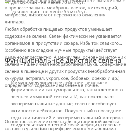
функционирует как кофактор совместно с витамином Е
для мужчин - не менее 70 мкг/сут;
в процессе защиты мембраны клеток, митохондрий,
для женщин - не менее 55 мкг/сут.
микросом, лизосом от перекисного окисления
липидов.
Любая обработка пищевых продуктов уменьшает
содержание селена. Селен фактически не усваивается
организмов в присутствии сахара. Избыток сладкого
(особенно все сладкие мучные продукты) действует
иммунодепрессантно. А между тем, основной источник
Функциональное действие селена
селена – пшеничная необработанная мука. Содержание
селена в пшенице и других продуктах (необработанная
кукуруза, астрагал, укроп, сое, бобовых, орехах и др.)
Иммуномодулирующее действие - участие в
определяется содержанием селена в почве.
формировании как гуморального, так и клеточного
звеньев иммунной системы. И, как показывают
экспериментальные данные, селен способствует
активности лейкоцитов. Полученный в последние
годы клинический и экспериментальный материал
Основное значение селена для щитовидной железы
свидетельствует о тесной связи дефицита селена с
состоит в усилении периферического метаболизма