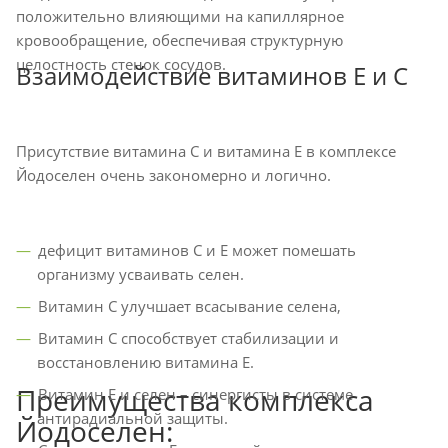
положительно влияющими на капиллярное
кровообращение, обеспечивая структурную
целостность стенок сосудов.
Взаимодействие витаминов Е и С
Присутствие витамина С и витамина Е в комплексе
Йодоселен очень закономерно и логично.
дефицит витаминов С и Е может помешать
организму усваивать селен.
Витамин С улучшает всасывание селена,
Витамин С способствует стабилизации и
восстановлению витамина Е.
Преимущества комплекса
Витамин Е и селен – синергисты в системе
антирадиальной защиты.
Йодоселен: