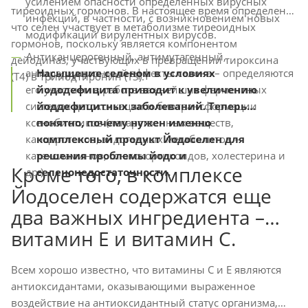
усилением опасности определенных вирусных
тиреоидных гормонов. В настоящее время определено,
инфекций, в частности, с возникновением новых
что селен участвует в метаболизме тиреоидных
модификаций вирулентных вирусов.
гормонов, поскольку является компонентом
Антиканцерогенный, антимутагенный,
дейодиназ, участвующих в превращении тироксина
Насыщение селеном в условиях
антирадиационный эффекты селена – определяются
(Т4) в трийодтиронин (Т3).
йододефицита приводит к увеличению
его участием в работе важнейших ферментных
йоддефицитных заболеваний. Теперь
системах детоксикации и биотрансформации
понятно, почему нужен именно
ксенобиотиков (лекарственных веществ,
комплексный продукт Йодоселен для
канцерогенов, эндогенных метаболитов –
решения проблемы йодо и
катехоламинов, глюкокортикоидов, холестерина и
Кроме того, в комплексе
селенонедостаточности.
др.).
Йодоселен содержатся еще
два важных ингредиента –
витамин Е и витамин С.
Всем хорошо известно, что витамины С и Е являются
антиоксидантами, оказывающими выраженное
воздействие на антиоксидантный статус организма,