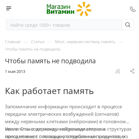
—
—
—
Главная
Статьи
Мозг, нервная система, память
Чтобы память не подводила
Чтобы память не подводила
1 мая 2013
Как работает память
Запоминание информации происходит в процессе
передачи электрических возбуждений (сигналов)
между нервными клетками (нейронами) в головном
мозге. Стыки же между нейронами сигналы
Увеличить содержание нейромедиаторов в структурах
преодолевают с помощью специальных химических
мозга можно с помощью употребления продуктов, из