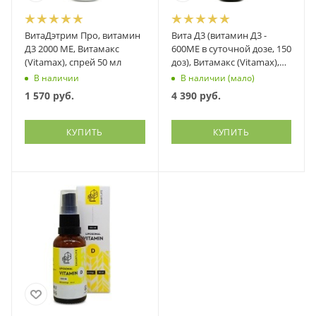
ВитаДэтрим Про, витамин
Вита Д3 (витамин Д3 -
Д3 2000 МЕ, Витамакс
600МЕ в суточной дозе, 150
(Vitamax), спрей 50 мл
доз), Витамакс (Vitamax),
спрей 30 мл
В наличии
В наличии (мало)
1 570
руб.
4 390
руб.
КУПИТЬ
КУПИТЬ