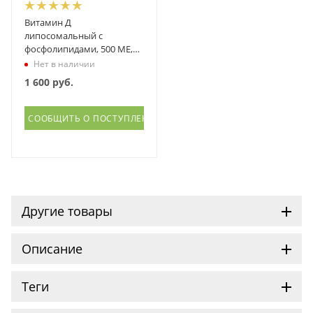
Витамин Д
липосомальный с
фосфолипидами, 500 МЕ,
Смартлайф, SmartLife,
Нет в наличии
спрей-дозатор, 300
1 600
руб.
порций,
СООБЩИТЬ О ПОСТУПЛЕНИИ
Другие товары
Описание
Теги