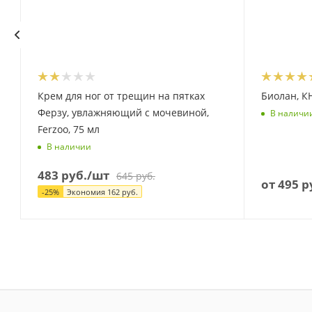
Крем для ног от трещин на пятках
Биолан, К
Ферзу, увлажняющий с мочевиной,
В наличи
Ferzoo, 75 мл
В наличии
483
руб.
/шт
645
руб.
от
495 р
-
25
%
Экономия
162
руб.