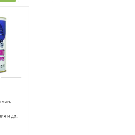
амин,
ия и др.,