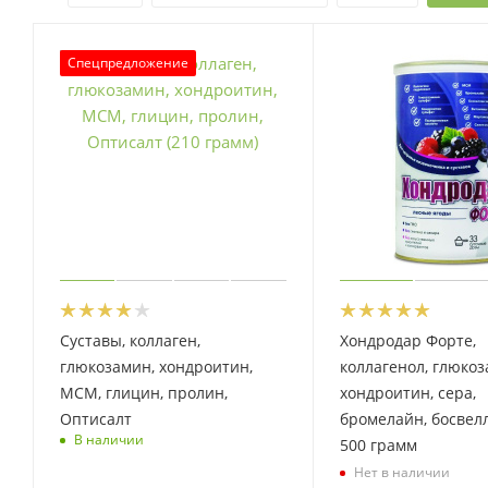
Спецпредложение
Суставы, коллаген,
Хондродар Форте,
глюкозамин, хондроитин,
коллагенол, глюкоз
МСМ, глицин, пролин,
хондроитин, сера,
Оптисалт
бромелайн, босвелл
В наличии
500 грамм
Нет в наличии