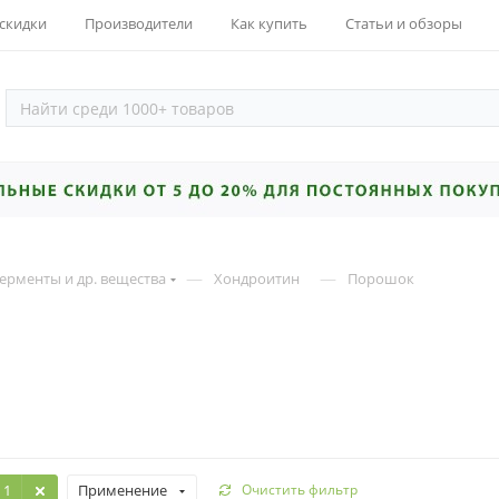
 скидки
Производители
Как купить
Статьи и обзоры
—
—
ерменты и др. вещества
Хондроитин
Порошок
: 1
Применение
Очистить фильтр