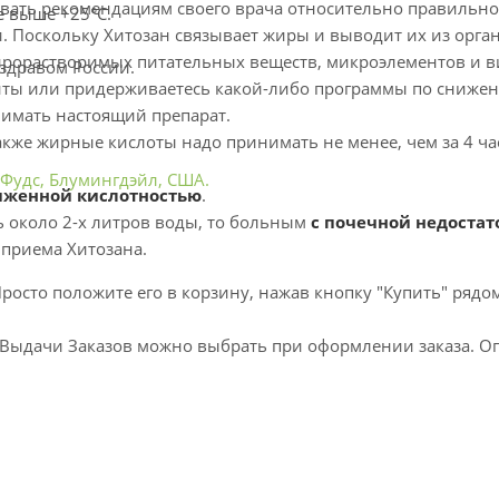
овать рекомендациям своего врача относительно правильно
не выше +25°С.
 Поскольку Хитозан связывает жиры и выводит их из орган
жирорастворимых питательных веществ, микроэлементов и 
здравом России.
нты или придерживаетесь какой-либо программы по снижен
нимать настоящий препарат.
а также жирные кислоты надо принимать не менее, чем за 4 ча
 Фудс, Блумингдэйл, США.
иженной кислотностью
.
ь около 2-х литров воды, то больным
с почечной недоста
 приема Хитозана.
росто положите его в корзину, нажав кнопку "Купить" рядом
ты Выдачи Заказов можно выбрать при оформлении заказа. О
ное описание того, как это сделать на странице "
Как купит