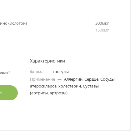
 аинокислотой)
300мкг
1500мг
судистая система, аллергии, артриты.
Характеристики
Форма
—
капсулы
евле?
Применение
—
Аллергии, Сердце, Сосуды,
атеросклероз, холестерин, Суставы
(артриты, артрозы)
И