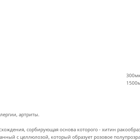
300мк
1500
лергии, артриты.
хождения, сорбирующая основа которого - хитин ракообра
занный с целлюлозой, который образует розовое полупрозр