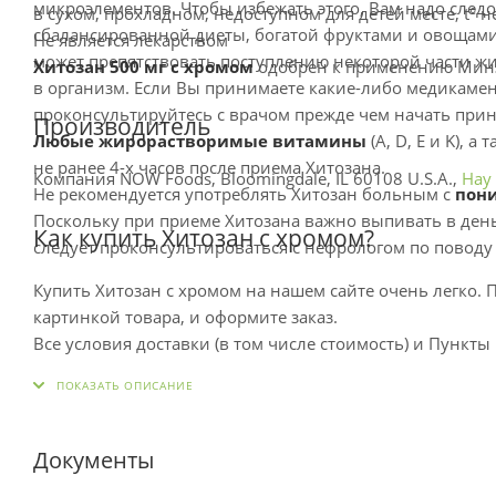
микроэлементов. Чтобы избежать этого, Вам надо след
в сухом, прохладном, недоступном для детей месте, t° 
сбалансированной диеты, богатой фруктами и овощами.
Не является лекарством
может препятствовать поступлению некоторой части 
Хитозан 500 мг с хромом
одобрен к применению Мин
в организм. Если Вы принимаете какие-либо медикаме
проконсультируйтесь с врачом прежде чем начать при
Производитель
Любые жирорастворимые витамины
(A, D, E и K), 
не ранее 4-х часов после приема Хитозана.
Компания NOW Foods, Bloomingdale, IL 60108 U.S.A.,
Нау
Не рекомендуется употреблять Хитозан больным с
пон
Поскольку при приеме Хитозана важно выпивать в ден
Как купить Хитозан с хромом?
следует проконсультироваться с нефрологом по поводу
Купить Хитозан с хромом на нашем сайте очень легко. П
картинкой товара, и оформите заказ.
Все условия доставки (в том числе стоимость) и Пунк
производится при получении заказа.
Также, при необходимости, вы можете посмотреть подроб
Документы