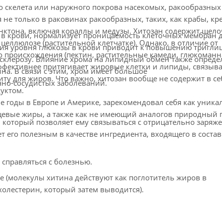
о скелета или наружного покрова насекомых, ракообразных
 не только в раковинах ракообразных, таких, как крабы, кр
анктона, включая кораллы и медузы. Хитозан содержит щел
 в крови, нормализует проницаемость клеточных мембран 
целлюлозе (растительной клетчатке). Однако, в отличие от
ия уровня глюкозы в крови приводит к повышению тригли
о происхождения (пектин, растительные камеди, глюкоманн
осклерозу. Влияние хрома на липидный обмен также определ
ффективнее притягивает жировые клетки и липиды, связыва
а. В связи с этим, хром имеет большое
иту для жиров. Что важно, хитозан вообще не содержит в се
чно-сосудистых заболеваний.
дуктом.
 годы в Европе и Америке, зарекомендовал себя как уника
евые жиры, а также как не имеющий аналогов природный п
который позволяет ему связываться с отрицательно заря
ет его полезным в качестве ингредиента, входящего в состав
 справляться с болезнью.
е (молекулы хитина действуют как поглотитель жиров в
холестерин, который затем выводится).