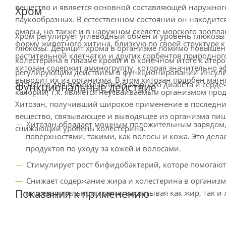
вещество и является основной составляющей наружног
Хром
паукообразных. В естественном состоянии он находится
омары, но также и в наружном скелете морского зоопл
Хром регулирует углеводный обмен и уровень глюкозы
форму животного хитина, близкую по своей структуре к 
глюкозы. Дефицит хрома в организме помимо повышен
растительной клетчатки и других сорбентов природног
холестерина в плазме крови и в конечном итоге к атер
хитозан содержит аминогруппу, которая значительно э
регулирующим действием в функционировании инсулин
выводит их из организма. В этом хитозан подобен магн
значение для профилактики сахарного диабета и серде
Функциональные действие
калорий, т.к. является неусваиваемым организмом про
Хитозан, получивший широкое применение в последние
вещество, связывающее и выводящее из организма пищ
Хитозан обладает мощным положительным зарядом, 
снижающий уровень холестерина.
поверхностями, такими, как волосы и кожа. Это дела
продуктов по уходу за кожей и волосами.
Стимулирует рост бифидобактерий, которе помогают
Снижает содержание жира и холестерина в организм
Показания к применению
пищеварительном тракте, захватывая как жир, так и 