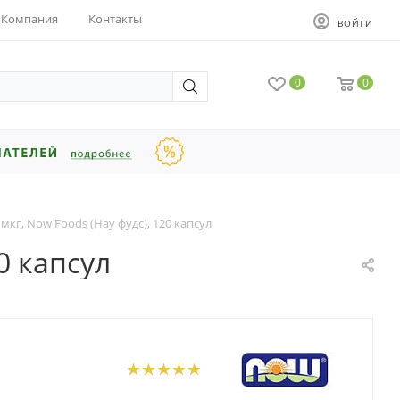
Компания
Контакты
ВОЙТИ
0
0
 мкг, Now Foods (Нау фудс), 120 капсул
0 капсул