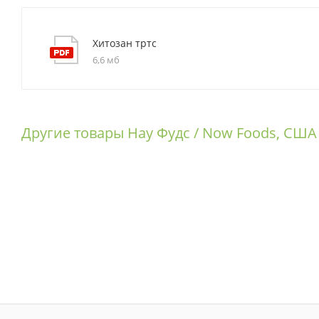
Хитозан тртс
6,6 мб
Другие товары Нау Фудс / Now Foods, США