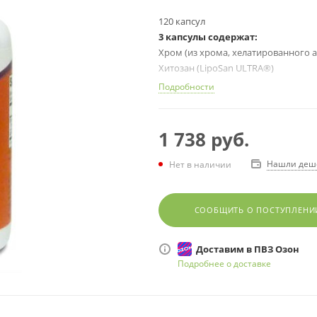
120 капсул
3 капсулы содержат:
Хром (из хрома, хелатированного
Хитозан (LipoSan ULTRA®)
Применение
Подробности
Программы похудения, сердечно-со
1 738
руб.
Нашли деш
Нет в наличии
СООБЩИТЬ О ПОСТУПЛЕНИ
Доставим в ПВЗ Озон
Подробнее о доставке