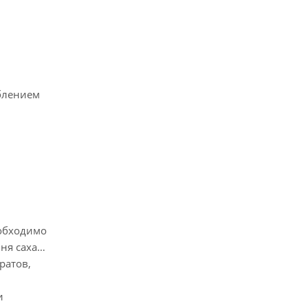
еблением
обходимо
ня сахара
ратов,
и