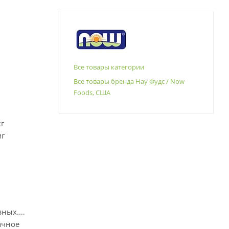
Все товары категории
Все товары бренда Нау Фудс / Now
Foods, США
г
мг
зных.
ачное