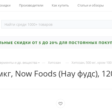
 скидки
Производители
Как купить
Статьи и обзоры
—
—
ерменты и др. вещества
Хитозан
Хитозан, 500 мг, хром 100
мкг, Now Foods (Нау фудс), 12