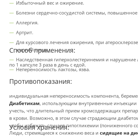
Избыточный вес и ожирение.
Болезни сердечно-сосудистой системы, повышенное
Аллергия.
Артрит.
Для курсового лечения ожирения, при атеросклерозе
Способ применения:
жирной пищи.
Наследственная гиперхолестеринемия и нарушение 
по 1 капсуле 3 раза в день с едой.
Непереносимость лактозы, язва.
Противопоказания:
индивидуальная непереносимость компонента, береме
Диабетикам
, использующим внутривенные инъекции 
учесть, что длительный прием хромсодержащих препар
в крови. Возможно, в этом случае страдающим диабето
чтобы избежать случаев гипогликемии (пониженного со
Условия хранения:
Люди, стремящиеся к снижению веса и
сидящие на ди