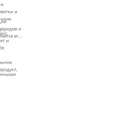
 и
еветки и
очную
для
церидов и
ан),
яется его
ет и
бе
льное
родукт,
женными