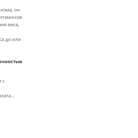
изма, он
витаминов
ию веса,
са до или
точностью
 с
плата
ь
".