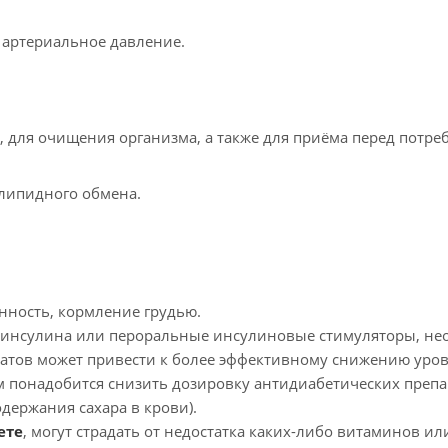
 артериальное давление.
, для очищения организма, а также для приёма перед потр
липидного обмена.
нность, кормление грудью.
инсулина или пероральные инсулиновые стимуляторы, не
атов может привести к более эффективному снижению уров
м понадобится снизить дозировку антидиабетических препа
держания сахара в крови).
ете
, могут страдать от недостатка каких-либо витаминов ил